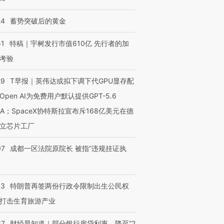
24
蓄势突破后的黄金
51
特稿｜宇树发行市值610亿 先行者的加
考验
29
T早报｜英伟达或拟下调下代GPU显存配
Open AI为免费用户默认提供GPT-5.6
NA；SpaceX协特斯拉宣布斥168亿美元在德
立芯片工厂
07
成都一区法院原院长 被指“违规挂证执
OX的吸金
马航飞行员跨国走私7万
视线｜被称为“蟑螂”的印
43
特朗普再签两份行政令限制出生公民权
让中产们甘
粒摇头丸 尿检体内含3种
度Z世代 用街头抗争将教
秘鲁纳斯
”？
毒品
育部长拱下台
13人遇难
打击生育旅游产业
37
财经早知道｜部分银行房贷利率，降至“2