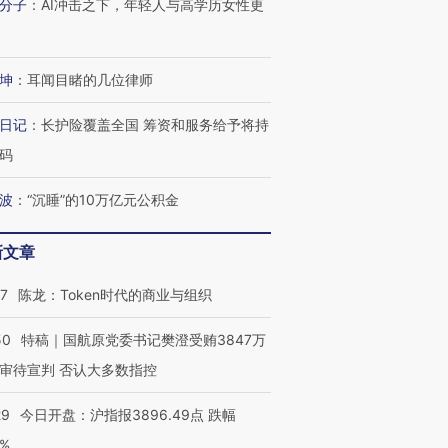
分子
：
AI冲击之下，年轻人与高学历女性更
坤
：
耳闻目睹的几位律师
日记
：
长护险覆盖全国 筹资和服务给予将持
码
波
：
“沉睡”的10万亿元公积金
新文章
07
陈龙：Token时代的商业与组织
50
特稿｜国航原党委书记樊澄受贿3847万
审待宣判 否认大多数指控
29
今日开盘：沪指报3896.49点 跌幅
0%