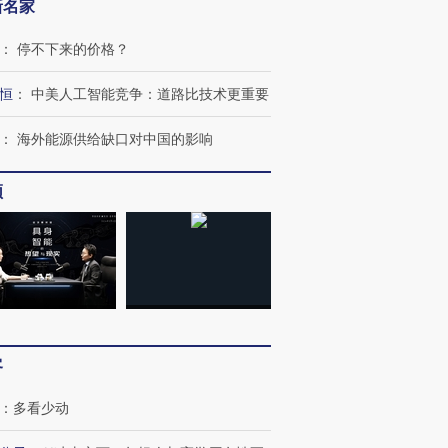
新名家
：
停不下来的价格？
恒
：
中美人工智能竞争：道路比技术更重要
：
海外能源供给缺口对中国的影响
频
客
：
多看少动