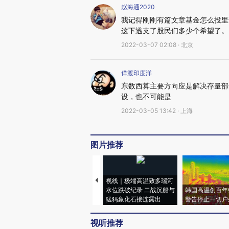
赵海通2020
我记得刚刚有篇文章基金怎么投里
这下透支了股民们多少个希望了。
2022-03-07 02:08 · 北京
佯渡印度洋
东数西算主要方向应是解决存量部
设，也不可能是
2022-03-05 13:42 · 上海
图片推荐
视线｜极端高温致多瑙河
水位跌破纪录 二战沉船与
韩国高温创百年
猛犸象化石接连露出
警告停止一切户
视听推荐