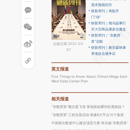
需求预期回升
财新周刊｜寿险开
门“绿”
财新周刊｜俄乌战事打
开大宗商品潘多拉魔盒
财新周刊｜“东数西
算”启航
出版日期 2022-03-
财新周刊｜雅安森林康
07
养项目合规争议
英文报道
Five Things to Know About China’s Mega East-
West Data Center Plan
相关报道
“东数西算”概念股飞涨 落地面临哪些机遇挑战？
“东数西算”工程全面启动 将建8大节点10个集群
中国推出数据中心建设顶层方案 将实施“东数西算”