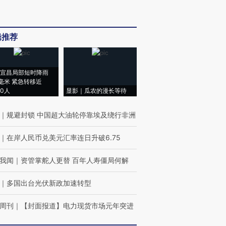
辑推荐
宜昌局部短时降雨
8毫米 紧急转移近
00人
显影｜瓜农的漫长等待
｜
规避封锁 中国超大油轮停靠埃及绕行非洲
｜
在岸人民币兑美元汇率连日升破6.75
我闻
｜
资管掌舵人更替 百年人寿僵局何解
｜
多国出台光伏新政加速转型
周刊
｜
【封面报道】电力现货市场元年突进