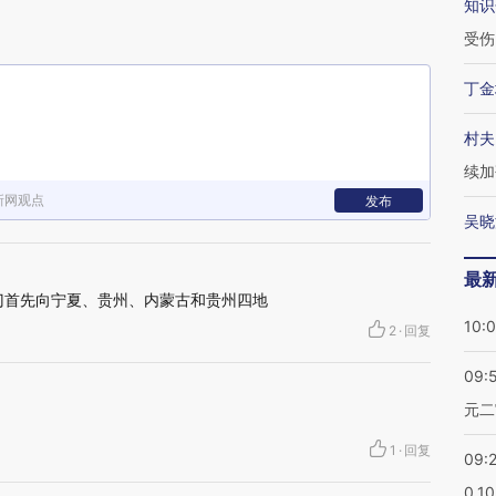
知识
受伤
丁金
村夫
续加
新网观点
发布
吴晓
最
部门首先向宁夏、贵州、内蒙古和贵州四地
10:
2
·
回复
09:
元二
1
·
回复
09:
0.1