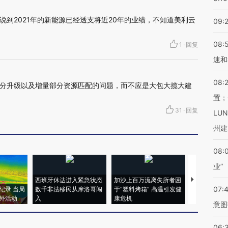
说到2021年的新能源已经透支将近20年的业绩，不知道美利云
09:
08:
1
·
回复
速和
08:
分升级以及增量部分资源匹配的问题，而不应是大包大揽大建
置；
31
·
回复
LU
州建
08:
业”
西班牙休达进入紧急状态
加沙上百万流离失所者困
视线｜HYR
07:
纪录 当局
数千非法移民从摩洛哥闯
于“塑料烤箱” 高温引发健
术：是什么
外活动
入
康危机
心“花钱找虐
意图
06: