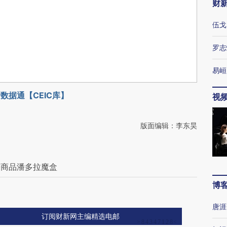
财
伍戈
罗志
易峘
数据通【CEIC库】
视
版面编辑：李东昊
宗商品潘多拉魔盒
博
唐涯
订阅财新网主编精选电邮