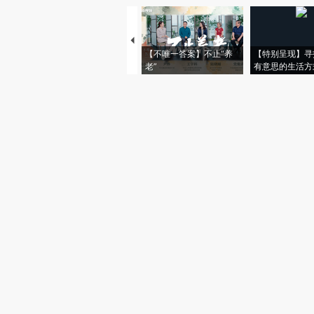
【不唯一答案】不止“养
【特别呈现】寻
老”
有意思的生活方