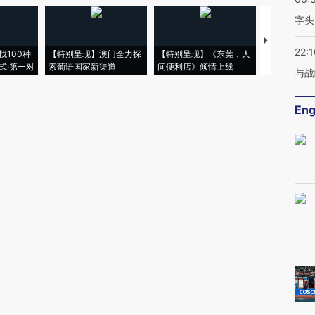
字头
【推广】走
22:1
找100种
【特别呈现】澳门全力探
【特别呈现】《东莞，人
会，让数智科
式·第一对
索葡语国家新渠道
间便利店》倾情上线
业
与战
Eng