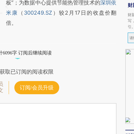
板”；为数据中心提供节能热管理技术的
深圳依
财
米康
（
300249.SZ
）较2月17日的收盘价翻
财
写
倍。
引
6096字 订阅后继续阅读
获取已订阅的阅读权限
员
订阅/会员升级
文