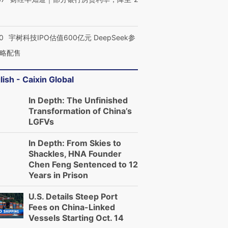
进第四届链博
【商旅对话】华住集团
0
宇树科技IPO估值600亿元 DeepSeek参
技“链”接产
【特别呈现】寻找100种
CFO：不靠规模取胜，华
【特别呈
有意思的生活方式·第三对
住三大增长引擎是什么？
有意思的
略配售
lish - Caixin Global
In Depth: The Unfinished
Transformation of China’s
LGFVs
In Depth: From Skies to
Shackles, HNA Founder
Chen Feng Sentenced to 12
Years in Prison
U.S. Details Steep Port
Fees on China-Linked
Vessels Starting Oct. 14