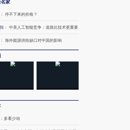
新名家
：
停不下来的价格？
恒
：
中美人工智能竞争：道路比技术更重要
：
海外能源供给缺口对中国的影响
频
客
：
多看少动