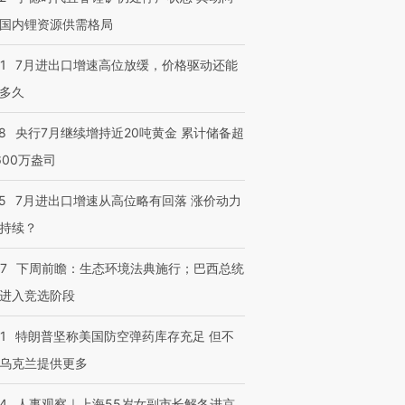
国内锂资源供需格局
1
7月进出口增速高位放缓，价格驱动还能
多久
8
央行7月继续增持近20吨黄金 累计储备超
600万盎司
5
7月进出口增速从高位略有回落 涨价动力
持续？
07
下周前瞻：生态环境法典施行；巴西总统
进入竞选阶段
1
特朗普坚称美国防空弹药库存充足 但不
乌克兰提供更多
24
人事观察｜上海55岁女副市长解冬进京