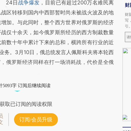
24日
战争爆发
，目前已有超过200万名难民离
财
从战区转移到国内中西部暂时尚未被战火波及的地
财
写
速增加。与此同时，整个西方世界对俄罗斯的经济
引
开战仅十余天，如今俄罗斯所经历的西方制裁数量
此前数十年中累计下来的总和，横跨所有行业的近
业务。3月10日，俄总统发言人佩斯科夫将本轮西
”，俄罗斯经济同样在打一场消耗战，代价是全俄
5093字 订阅后继续阅读
获取已订阅的阅读权限
员
订阅/会员升级
文