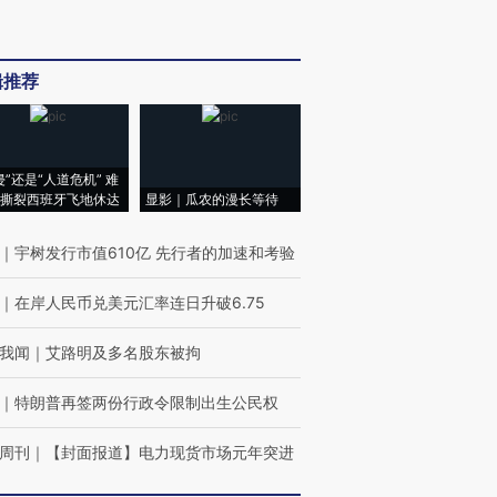
辑推荐
侵”还是“人道危机” 难
撕裂西班牙飞地休达
显影｜瓜农的漫长等待
｜
宇树发行市值610亿 先行者的加速和考验
｜
在岸人民币兑美元汇率连日升破6.75
我闻
｜
艾路明及多名股东被拘
｜
特朗普再签两份行政令限制出生公民权
周刊
｜
【封面报道】电力现货市场元年突进