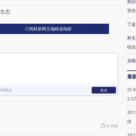
知识
受伤
黑生态
丁金
订阅财新网主编精选电邮
村夫
续加
吴晓
最
21:
新网观点
发布
2.
20:
倍
8
·
回复
20:1