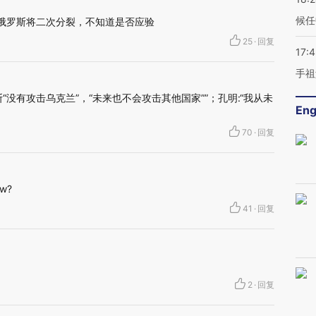
候任
后俄罗斯将二次分裂，不知道是否应验
25
·
回复
17:
手祖
“没有攻击乌克兰”，“未来也不会攻击其他国家””；孔明:“我从未
Eng
70
·
回复
w?
41
·
回复
2
·
回复