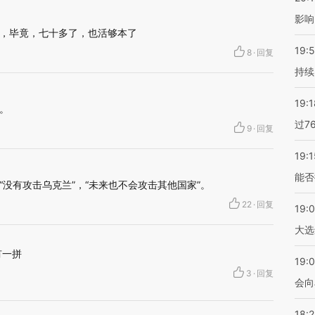
影响
，毕竟，七十多了，也活够本了
19:5
8
·
回复
持续
19:1
。
过7
9
·
回复
19:1
能否
没有攻击乌克兰”，“未来也不会攻击其他国家”。
22
·
回复
19:
大选
有一拼
19:0
3
·
回复
会向
18: