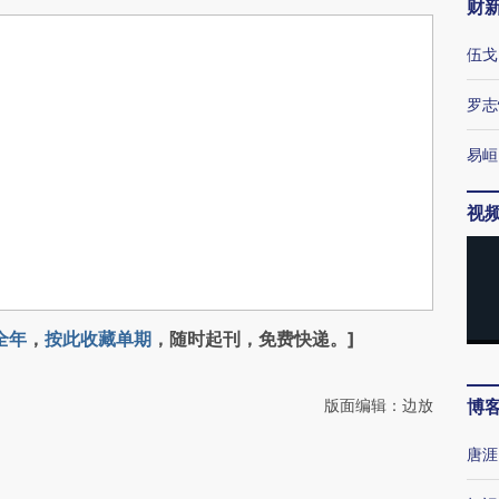
财
伍戈
罗志
易峘
视
全年
，
按此收藏单期
，随时起刊，免费快递。]
版面编辑：边放
博
唐涯