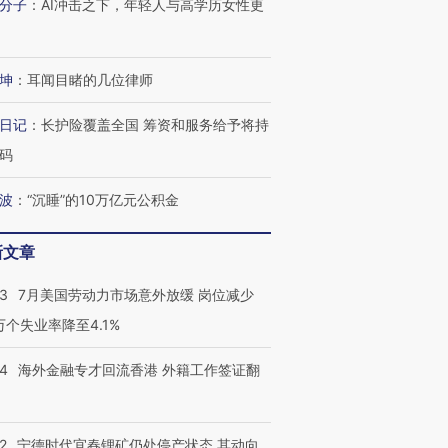
分子
：
AI冲击之下，年轻人与高学历女性更
坤
：
耳闻目睹的几位律师
日记
：
长护险覆盖全国 筹资和服务给予将持
码
波
：
“沉睡”的10万亿元公积金
新文章
43
7月美国劳动力市场意外放缓 岗位减少
3万个失业率降至4.1%
14
海外金融专才回流香港 外籍工作签证翻
2
宁德时代宜春锂矿仍处停产状态 其动向