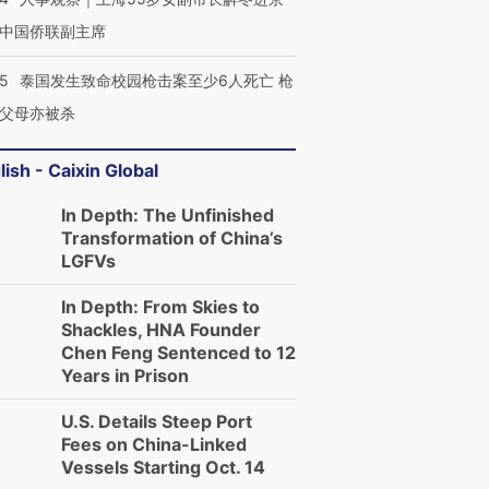
中国侨联副主席
45
泰国发生致命校园枪击案至少6人死亡 枪
父母亦被杀
lish - Caixin Global
In Depth: The Unfinished
Transformation of China’s
LGFVs
In Depth: From Skies to
Shackles, HNA Founder
Chen Feng Sentenced to 12
Years in Prison
U.S. Details Steep Port
Fees on China-Linked
Vessels Starting Oct. 14