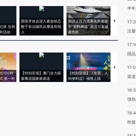
半年
西班牙休达进入紧急状态
加沙上百万流离失所者困
视线｜HYR
17:2
纪录 当局
数千非法移民从摩洛哥闯
于“塑料烤箱” 高温引发健
术：是什么
注册
外活动
入
康危机
心“花钱找虐
17:1
国品
17:
【推广】走
找100种
【特别呈现】澳门全力探
【特别呈现】《东莞，人
会，让数智科
渠道
式·第一对
索葡语国家新渠道
间便利店》倾情上线
业
16:
强劲
16:
衔接
15:1