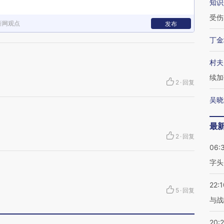
知识
受伤
新网观点
发布
丁金
村夫
续加
2
·
回复
吴晓
最
2
·
回复
06:
字头
22:1
5
·
回复
与战
20: