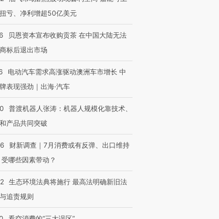
扭亏、净利增超50亿美元
OX的吸金
马航飞行员跨国走私7万
视线｜被称为“蟑螂”的印
6
贝恩资本宣布收购贡茶 在中国大陆无法
让中产们甘
粒摇头丸 尿检体内含3种
度Z世代 用街头抗争将教
秘鲁纳斯
商标后退出市场
”？
毒品
育部长拱下台
13人遇难
6
电动汽车需求高涨驱动澳洲车市增长 中
牌表现强劲｜出海·汽车
00
普渡机器人张涛：机器人规模化靠技术、
进第四届链博
【商旅对话】华住集团
技“链”接产
【特别呈现】寻找100种
CFO：不靠规模取胜，华
【特别呈
和产品共同突破
有意思的生活方式·第三对
住三大增长引擎是什么？
有意思的
56
财新调查｜7月消费或有反弹、出口维持
 受哪些因素带动？
42
生态环境法典将施行 最高法明确新旧法
与追责规则
0
看空消费的“三大误区”