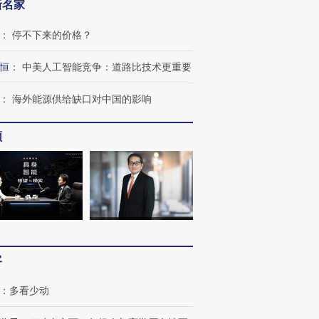
新名家
：
停不下来的价格？
恒
：
中美人工智能竞争：道路比技术更重要
：
海外能源供给缺口对中国的影响
频
客
：
多看少动