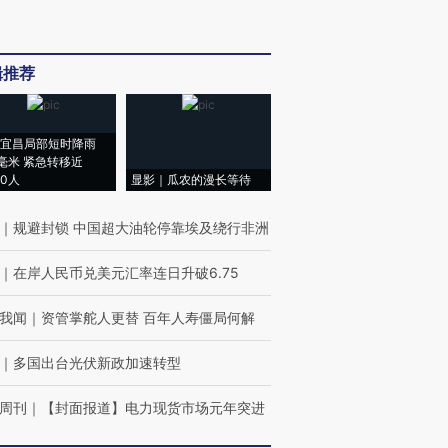
辑推荐
宜昌局部短时降雨
8毫米 紧急转移近
00人
显影｜瓜农的漫长等待
｜
规避封锁 中国超大油轮停靠埃及绕行非洲
｜
在岸人民币兑美元汇率连日升破6.75
我闻
｜
资管掌舵人更替 百年人寿僵局何解
｜
多国出台光伏新政加速转型
周刊
｜
【封面报道】电力现货市场元年突进