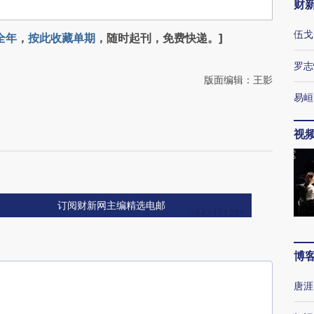
财
伍戈
全年
，
按此收藏单期
，随时起刊，免费快递。]
罗志
版面编辑：王影
易峘
视
订阅财新网主编精选电邮
博
唐涯