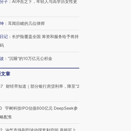
分子
：
AI冲击之下，年轻人与高学历女性更
坤
：
耳闻目睹的几位律师
日记
：
长护险覆盖全国 筹资和服务给予将持
码
波
：
“沉睡”的10万亿元公积金
新文章
37
财经早知道｜部分银行房贷利率，降至“2
0
宇树科技IPO估值600亿元 DeepSeek参
略配售
22
油气市场剧烈波动现套利空间 嘉能可上