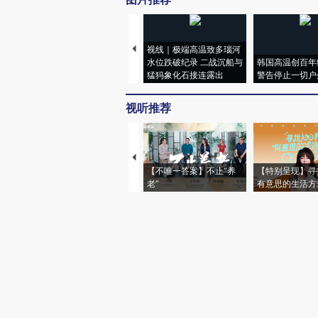
视线｜极端高温致多瑙河
水位跌破纪录 二战沉船与
韩国高温创百年
猛犸象化石接连露出
警告停止一切户
视听推荐
【不唯一答案】不止“养
【特别呈现】寻
老”
有意思的生活方