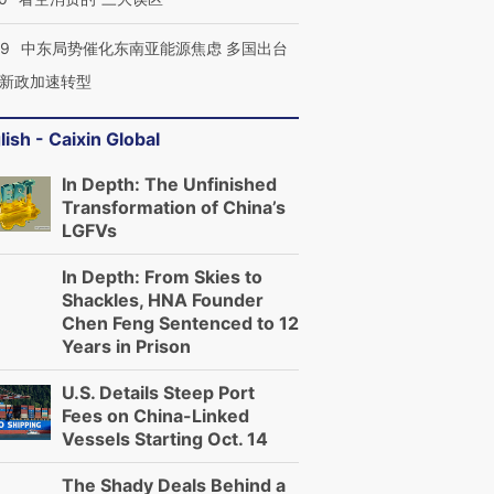
59
中东局势催化东南亚能源焦虑 多国出台
新政加速转型
lish - Caixin Global
In Depth: The Unfinished
Transformation of China’s
LGFVs
In Depth: From Skies to
Shackles, HNA Founder
Chen Feng Sentenced to 12
Years in Prison
U.S. Details Steep Port
Fees on China-Linked
Vessels Starting Oct. 14
The Shady Deals Behind a