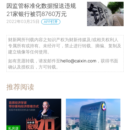
因监管标准化数据报送违规
21家银行被罚8760万元
2022年03月25日
APP打开
财新网所刊载内容之知识产权为财新传媒及/或相关权利人
专属所有或持有。未经许可，禁止进行转载、摘编、复制及
建立镜像等任何使用。
如有意愿转载，请发邮件至
hello@caixin.com
，获得书面
确认及授权后，方可转载。
推荐阅读
私房课