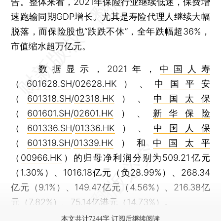
告。整体来看，2021年保险行业继续低迷，保费增
速跑输同期GDP增长。尤其是寿险代理人继续大幅
脱落，而保险股也“跌跌不休”，全年跌幅超36%，
市值缩水超万亿元。
数据显示，2021年，
中国人寿
（
601628.SH
/
02628.HK
）、
中国平安
（
601318.SH
/
02318.HK
）、
中国太保
（
601601.SH
/
02601.HK
）、
新华保险
（
601336.SH
/
01336.HK
）、
中国人保
（
601319.SH
/
01339.HK
）和
中国太平
（
00966.HK
）的归母净利润分别为509.21亿元
（1.30%）、1016.18亿元（负28.99%）、268.34
亿元（9.1%）、149.47亿元（4.56%）、216.38亿
元（7.82%）、75.14亿港元（14.73%）。
本文共计7244字 订阅后继续阅读