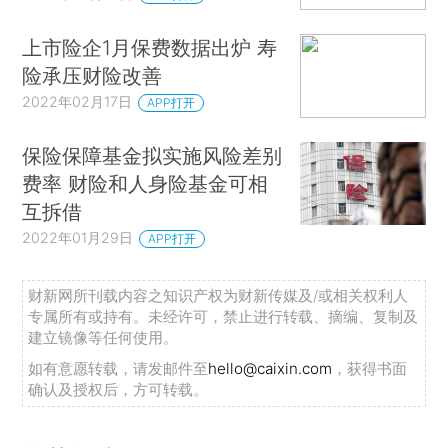
上市险企1月保费数据出炉 寿
险承压财险改善
2022年02月17日
APP打开
保险保障基金拟实施风险差别
费率 财险和人身险基金可相
互拆借
2022年01月29日
APP打开
财新网所刊载内容之知识产权为财新传媒及/或相关权利人
专属所有或持有。未经许可，禁止进行转载、摘编、复制及
建立镜像等任何使用。
如有意愿转载，请发邮件至
hello@caixin.com
，获得书面
确认及授权后，方可转载。