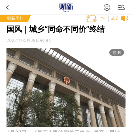
财新周刊
试听
T中
国风｜城乡“同命不同价”终结
2022年05月09日第18期
原图