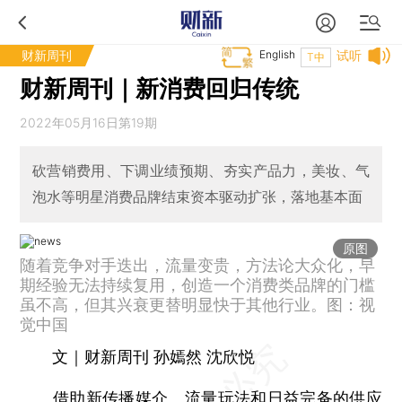
财新周刊
English
试听
T中
财新周刊｜新消费回归传统
2022年05月16日第19期
砍营销费用、下调业绩预期、夯实产品力，美妆、气
泡水等明星消费品牌结束资本驱动扩张，落地基本面
原图
随着竞争对手迭出，流量变贵，方法论大众化，早
期经验无法持续复用，创造一个消费类品牌的门槛
虽不高，但其兴衰更替明显快于其他行业。图：视
觉中国
文｜财新周刊 孙嫣然 沈欣悦
借助新传播媒介、流量玩法和日益完备的供应