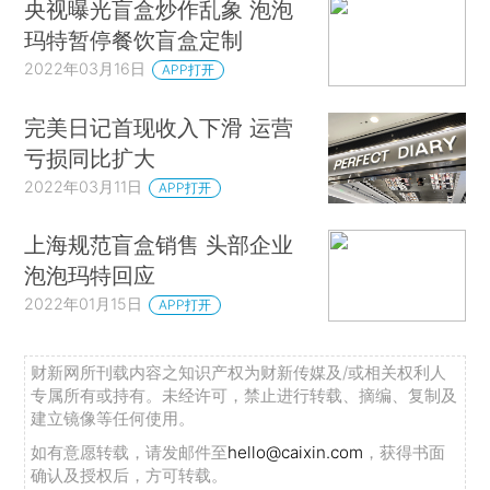
央视曝光盲盒炒作乱象 泡泡
玛特暂停餐饮盲盒定制
2022年03月16日
APP打开
完美日记首现收入下滑 运营
亏损同比扩大
2022年03月11日
APP打开
上海规范盲盒销售 头部企业
泡泡玛特回应
2022年01月15日
APP打开
财新网所刊载内容之知识产权为财新传媒及/或相关权利人
专属所有或持有。未经许可，禁止进行转载、摘编、复制及
建立镜像等任何使用。
如有意愿转载，请发邮件至
hello@caixin.com
，获得书面
确认及授权后，方可转载。