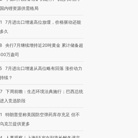
国内锂资源供需格局
1
7月进出口增速高位放缓，价格驱动还能
多久
8
央行7月继续增持近20吨黄金 累计储备超
600万盎司
5
7月进出口增速从高位略有回落 涨价动力
持续？
07
下周前瞻：生态环境法典施行；巴西总统
进入竞选阶段
1
特朗普坚称美国防空弹药库存充足 但不
乌克兰提供更多
24
人事观察｜上海55岁女副市长解冬进京