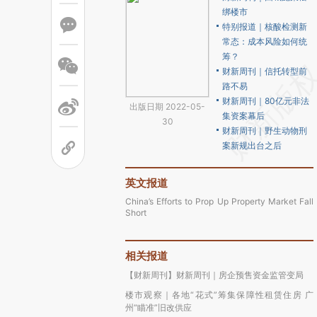
绑楼市
特别报道｜核酸检测新
常态：成本风险如何统
筹？
财新周刊｜信托转型前
路不易
财新周刊｜80亿元非法
出版日期 2022-05-
集资案幕后
30
财新周刊｜野生动物刑
案新规出台之后
英文报道
China’s Efforts to Prop Up Property Market Fall
Short
相关报道
【财新周刊】财新周刊｜房企预售资金监管变局
楼市观察｜各地“花式”筹集保障性租赁住房 广
州“瞄准”旧改供应