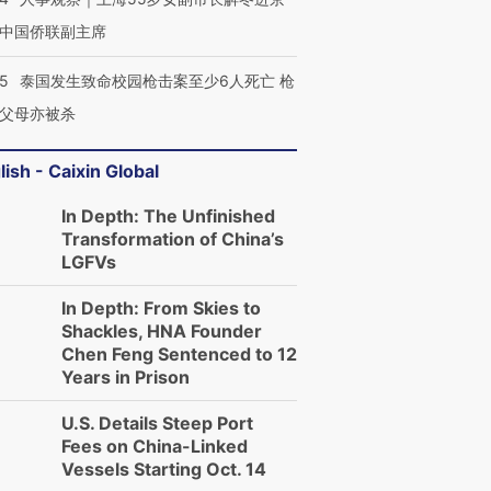
中国侨联副主席
45
泰国发生致命校园枪击案至少6人死亡 枪
父母亦被杀
lish - Caixin Global
In Depth: The Unfinished
Transformation of China’s
LGFVs
In Depth: From Skies to
Shackles, HNA Founder
Chen Feng Sentenced to 12
Years in Prison
U.S. Details Steep Port
Fees on China-Linked
Vessels Starting Oct. 14