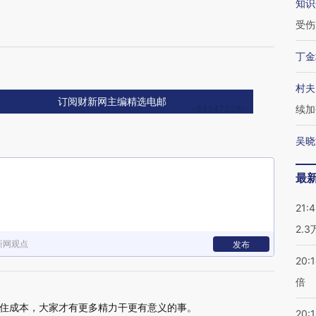
知识
受伤
丁金
村夫
订阅财新网主编精选电邮
续加
吴晓
最
21:
2.
新网观点
发布
20:
倍
住成本，大家才有更多精力干更有意义的事。
20:1