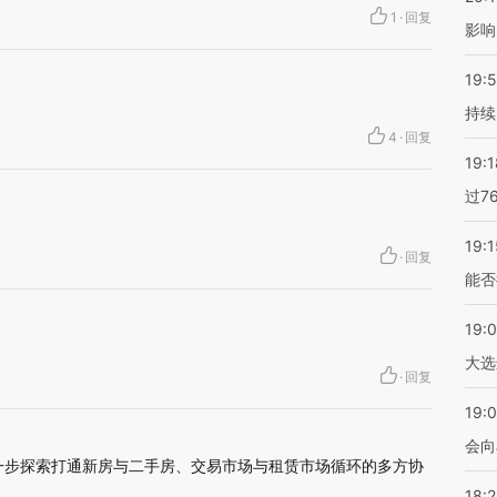
1
·
回复
影响
19:5
持续
4
·
回复
19:1
过7
19:1
·
回复
能否
19:
大选
·
回复
19:0
会向
一步探索打通新房与二手房、交易市场与租赁市场循环的多方协
18: