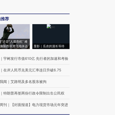
辑推荐
侵”还是“人道危机” 难
撕裂西班牙飞地休达
显影｜瓜农的漫长等待
｜
宇树发行市值610亿 先行者的加速和考验
｜
在岸人民币兑美元汇率连日升破6.75
我闻
｜
艾路明及多名股东被拘
｜
特朗普再签两份行政令限制出生公民权
周刊
｜
【封面报道】电力现货市场元年突进