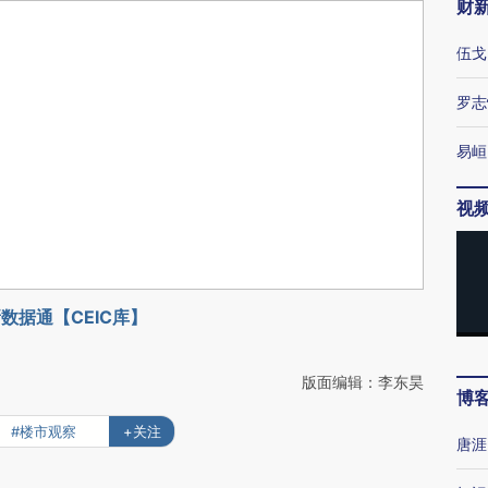
财
伍戈
罗志
易峘
视
数据通【CEIC库】
版面编辑：李东昊
博
#楼市观察
+关注
唐涯