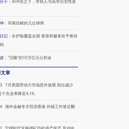
分子
：
AI冲击之下，年轻人与高学历女性更
坤
：
耳闻目睹的几位律师
日记
：
长护险覆盖全国 筹资和服务给予将持
码
波
：
“沉睡”的10万亿元公积金
新文章
43
7月美国劳动力市场意外放缓 岗位减少
3万个失业率降至4.1%
14
海外金融专才回流香港 外籍工作签证翻
2
宁德时代宜春锂矿仍处停产状态 其动向