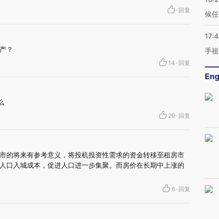
·
回复
候任
17:
产？
手祖
14
·
回复
Eng
么
29
·
回复
市的将来有参考意义，将投机投资性需求的资金转移至租房市
人口入城成本，促进人口进一步集聚。而房价在长期中上涨的
6
·
回复