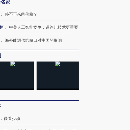
新名家
：
停不下来的价格？
恒
：
中美人工智能竞争：道路比技术更重要
：
海外能源供给缺口对中国的影响
频
客
：
多看少动