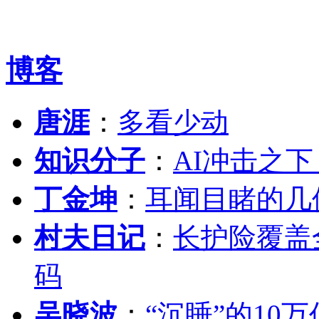
博客
唐涯
：
多看少动
知识分子
：
AI冲击之
丁金坤
：
耳闻目睹的几
村夫日记
：
长护险覆盖
码
吴晓波
：
“沉睡”的10