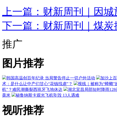
上一篇：财新周刊｜因城
下一篇：财新周刊｜煤炭
推广
图片推荐
韩国高温创百年纪录 当局警告停止一切户外活动
加沙上百
术：是什么让中产们甘心“花钱找虐”？
视线｜被称为“蟑螂”
机”？难民潮撕裂西班牙飞地休达
湖北宜昌局部短时降雨128毫
毫米
秘鲁纳斯卡观光飞机坠毁 13人遇难
视听推荐