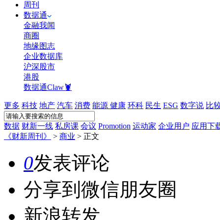
周刊
数据通
金融我闻
商圈
地缘图志
企业数据库
沪深股市
港股
数据通Claw🦞
更多
科技
地产
汽车
消费
能源
健康
环科
民生
ESG
数字说
比
数据
财新一线
私房课
会议
Promotion
运动家
企业用户
应用下
《财新周刊》
>
商业
>
正文
0
发表评论
分享到微信朋友圈
新浪转发