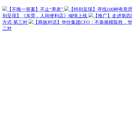
【不唯一答案】不止“养老”
【特别呈现】寻找100种有意
别呈现】《东莞，人间便利店》倾情上线
【推广】走进第四
方式·第三对
【商旅对话】华住集团CFO：不靠规模取胜，
二对