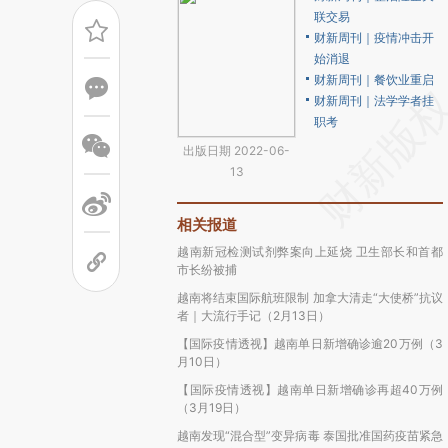
联交易
财新周刊｜疫情冲击开
始消退
财新周刊｜餐饮业重启
财新周刊｜法学学者挂
职考
出版日期 2022-06-
13
相关报道
越南新冠检测试剂弊案向上延烧 卫生部长和首都
市长纷被捕
越南将结束国际航班限制 加拿大清走“大使桥”抗议
者｜大流行手记（2月13日）
【国际疫情透视】越南单日新增确诊逾20万例（3
月10日）
【国际疫情透视】越南单日新增确诊再超40万例
（3月19日）
越南发现“混合型”变异病毒 泰国批准国药疫苗紧急