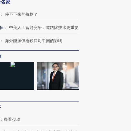
新名家
：
停不下来的价格？
恒
：
中美人工智能竞争：道路比技术更重要
：
海外能源供给缺口对中国的影响
频
客
：
多看少动