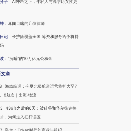
分子
：
AI冲击之下，年轻人与高学历女性更
坤
：
耳闻目睹的几位律师
日记
：
长护险覆盖全国 筹资和服务给予将持
码
波
：
“沉睡”的10万亿元公积金
新文章
8
海杰航运：今夏北极航道运营将扩大至7
、8航次｜出海·物流
53
439%之后的6天：被硅谷和华尔街追捧
才，为何走入杠杆误区
07
陈龙：Token时代的商业与组织