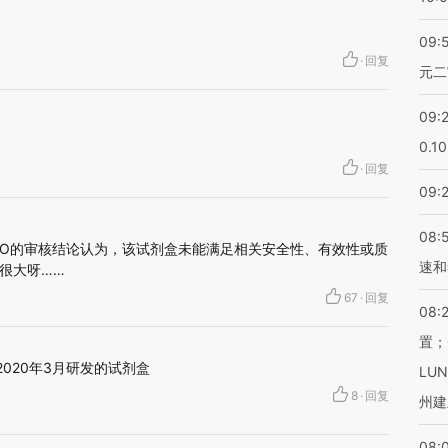
09:
·
回复
元二
09:
0.1
·
回复
09:
08:
HO的审核结论认为，该试剂盒未能满足相关安全性、有效性或质
速和
很大呀……
67
·
回复
08:
置；
020年3月研发的试剂盒
LU
8
·
回复
州建
08: