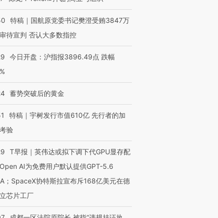
50
特稿｜国航原党委书记樊澄受贿3847万
审待宣判 否认大多数指控
29
今日开盘：沪指报3896.49点 跌幅
0%
24
蓄势突破后的黄金
51
特稿｜宇树发行市值610亿 先行者的加
考验
29
T早报｜英伟达或拟下调下代GPU显存配
Open AI为免费用户默认提供GPT-5.6
NA；SpaceX协特斯拉宣布斥168亿美元在德
立芯片工厂
07
成都一区法院原院长 被指“违规挂证执