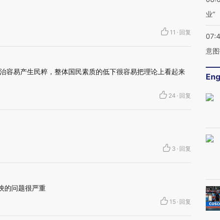
业”
11
·
回复
07:
意图
治容易产生民粹，整体国民素质的低下很容易把理论上看起来
Eng
24
·
回复
3
·
回复
反映的问题很严重
15
·
回复