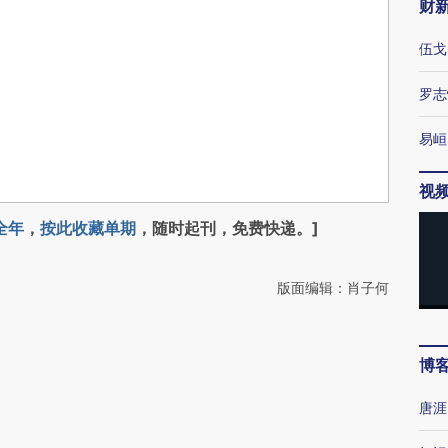
财
伍戈
罗志
易峘
视
全年
，
按此收藏单期
，随时起刊，免费快递。]
版面编辑：肖子何
博
唐涯
力