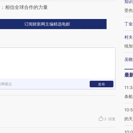
知识
珍：相信全球合作的力量
受伤
丁金
订阅财新网主编精选电邮
村夫
续加
吴晓
最
新网观点
发布
11:3
条船
10:
的天
2
·
回复
10: