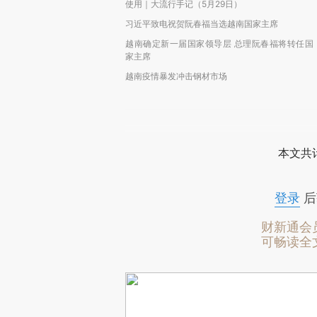
使用｜大流行手记（5月29日）
习近平致电祝贺阮春福当选越南国家主席
越南确定新一届国家领导层 总理阮春福将转任国
家主席
越南疫情暴发冲击钢材市场
本文共计
登录
后
财新通会
可畅读全