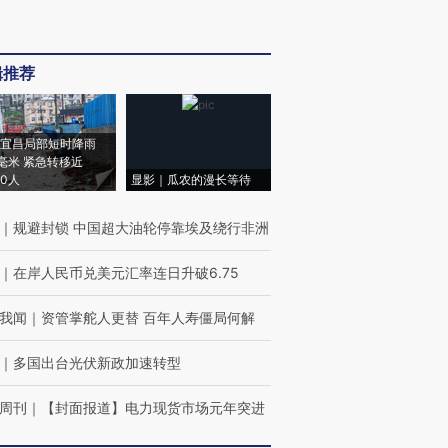
辑推荐
宜昌局部短时降雨
8毫米 紧急转移近
00人
显影｜瓜农的漫长等待
｜
规避封锁 中国超大油轮停靠埃及绕行非洲
｜
在岸人民币兑美元汇率连日升破6.75
我闻
｜
资管掌舵人更替 百年人寿僵局何解
｜
多国出台光伏新政加速转型
周刊
｜
【封面报道】电力现货市场元年突进