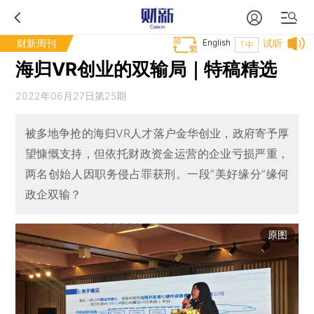
财新周刊
English
试听
T中
海归VR创业的双输局｜特稿精选
2022年06月27日第25期
被多地争抢的海归VR人才落户金华创业，政府寄予厚
望慷慨支持，但依托财政资金运营的企业亏损严重，
两名创始人因职务侵占罪获刑。一段“美好缘分”缘何
政企双输？
原图