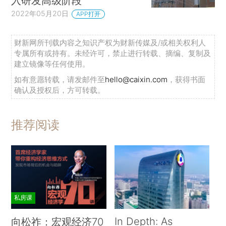
入研发高级阶段
2022年05月20日
APP打开
财新网所刊载内容之知识产权为财新传媒及/或相关权利人
专属所有或持有。未经许可，禁止进行转载、摘编、复制及
建立镜像等任何使用。
如有意愿转载，请发邮件至
hello@caixin.com
，获得书面
确认及授权后，方可转载。
推荐阅读
私房课
In Depth: As
向松祚：宏观经济70