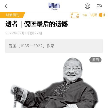
财新周刊
试听
T中
逝者｜倪匡最后的遗憾
2022年07月11日第27期
倪匡（1935—2022）作家
原图