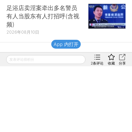
足浴店卖淫案牵出多名警员
有人当股东有人打招呼(含视
频)
2026年08月10日
App 内打开
财新移动
发表评论得积分
2
条评论
收藏
分享
财新
财新周刊
Caixin
登录
网页版
订阅电邮
|
|
Copyright 财新网 All Rights Reserved