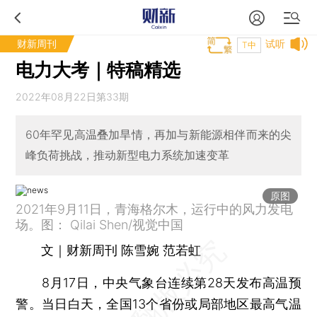
财新周刊
试听
T中
电力大考｜特稿精选
2022年08月22日第33期
60年罕见高温叠加旱情，再加与新能源相伴而来的尖
峰负荷挑战，推动新型电力系统加速变革
原图
2021年9月11日，青海格尔木，运行中的风力发电
场。图： Qilai Shen/视觉中国
文｜财新周刊 陈雪婉 范若虹
8月17日，中央气象台连续第28天发布高温预
警。当日白天，全国13个省份或局部地区最高气温