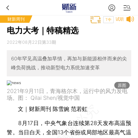
财新周刊
试听
T中
电力大考｜特稿精选
2022年08月22日第33期
60年罕见高温叠加旱情，再加与新能源相伴而来的尖
峰负荷挑战，推动新型电力系统加速变革
原图
2021年9月11日，青海格尔木，运行中的风力发电
场。图： Qilai Shen/视觉中国
文｜财新周刊 陈雪婉 范若虹
8月17日，中央气象台连续第28天发布高温预
警。当日白天，全国13个省份或局部地区最高气温