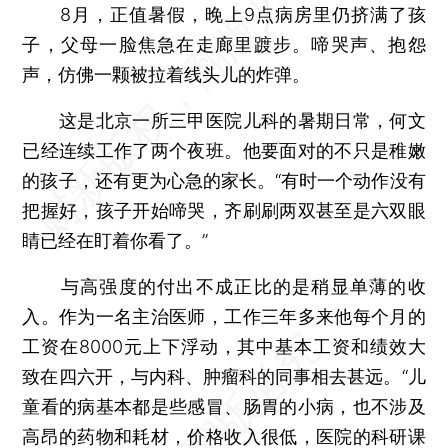
8月，正值暑假，晚上9点病房里仍挤满了孩
子，父母一脸焦急在走廊里踱步。啼哭声、抱怨
声，仿佛一颗被拉着线头儿的炸弹。
这是北京一所三甲医院儿科的暑期日常，何文
已经连续工作了两个夜班。他要面对的不只是稚嫩
的孩子，还有更为心急的家长。“有时一个动作没有
把握好，孩子开始啼哭，齐刷刷两双甚至是六双眼
睛已经在盯着你看了。”
与高强度的付出不成正比的是稍显单薄的收
入。作为一名主治医师，工作三年多来他每个月的
工资在8000元上下浮动，其中基本工资和绩效大
致在四六开，与内科、肿瘤科的同事相去甚远。“儿
童看的病基本都是些感冒、肠胃的小病，也不涉及
高昂的药物和耗材，价格收入很低，医院的科研课