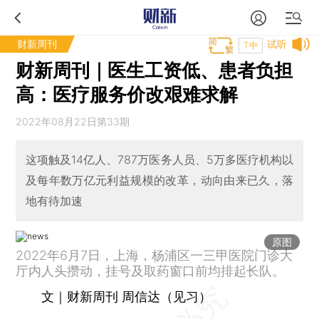
财新周刊
试听
T中
财新周刊｜医生工资低、患者负担
高：医疗服务价改艰难求解
2022年08月22日第33期
这项触及14亿人、787万医务人员、5万多医疗机构以
及每年数万亿元利益规模的改革，动向由来已久，落
地有待加速
原图
2022年6月7日，上海，杨浦区一三甲医院门诊大
厅内人头攒动，挂号及取药窗口前均排起长队。
文｜财新周刊 周信达（见习）