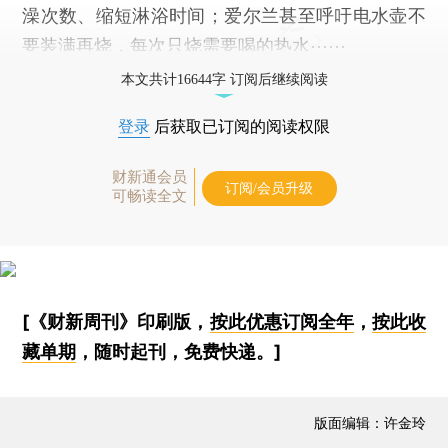
澡次数、缩短淋浴时间；爱尔兰甚至呼吁电水壶不
要装满再烧，每次只烧需要喝的热水⋯⋯
本文共计16644字 订阅后继续阅读
登录
后获取已订阅的阅读权限
财新通会员
订阅/会员升级
可畅读全文
[《财新周刊》印刷版，
按此优惠订阅全年
，
按此收
藏单期
，随时起刊，免费快递。]
版面编辑：许金玲