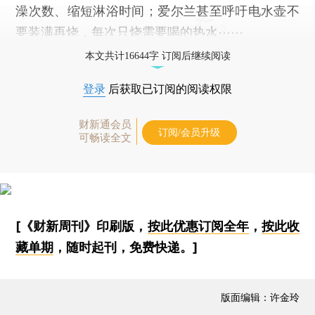
澡次数、缩短淋浴时间；爱尔兰甚至呼吁电水壶不
要装满再烧，每次只烧需要喝的热水⋯⋯
本文共计16644字 订阅后继续阅读
登录
后获取已订阅的阅读权限
财新通会员
订阅/会员升级
可畅读全文
[《财新周刊》印刷版，
按此优惠订阅全年
，
按此收
藏单期
，随时起刊，免费快递。]
版面编辑：许金玲