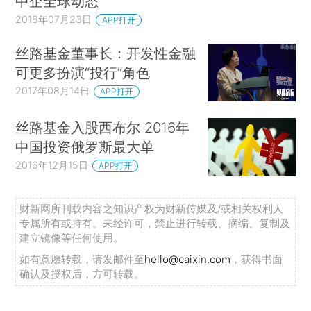
中企全球动态
2018年07月23日
APP打开
丝路基金董事长：开发性金融
可更多扮演“投行”角色
2017年08月14日
APP打开
丝路基金入股西布尔 2016年
中国投资俄罗斯最大单
2016年12月15日
APP打开
财新网所刊载内容之知识产权为财新传媒及/或相关权利人
专属所有或持有。未经许可，禁止进行转载、摘编、复制及
建立镜像等任何使用。
如有意愿转载，请发邮件至
hello@caixin.com
，获得书面
确认及授权后，方可转载。