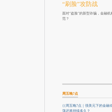
“刷脸”攻防战
面对“盗脸”的新型诈骗，金融
范？
周五晚7点
{{周五晚7点｜强美元下的金融
荡还将持续多久？