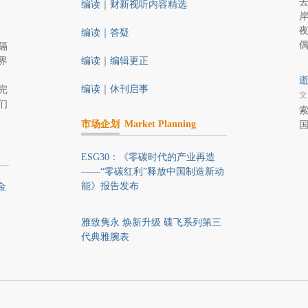
去
编读｜财新视听内容精选
编读｜答疑
隔
界
编读｜编辑更正
编读｜休刊启事
完
文
们
索
市场企划
Market Planning
ESG30：《零碳时代的产业再造
——“零碳红利”释放中国制造新动
能》报告发布
金
雅致隽永 焕新升级 碟飞系列第三
代典雅腕表