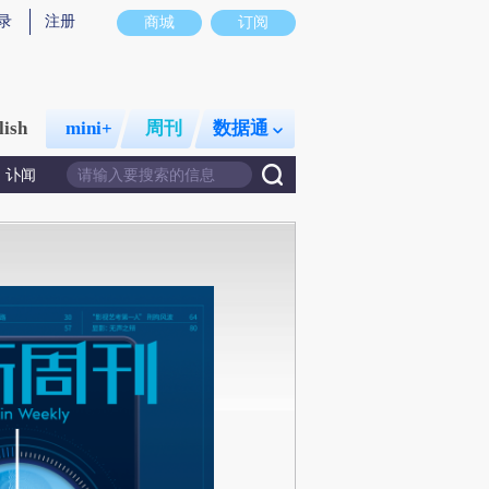
录
注册
商城
订阅
lish
mini+
周刊
数据通
讣闻