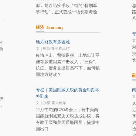
原计划以迅疾手段了结的“特别军
总
事行动”，正式变成一场长期考验
路
经济
Economy
文
地方财政有多困难
性
对
文｜财新周刊 程思炜
为
持
疫情冲击、留抵退税、土地出让不
长
佳等多重因素冲击收入，“三保”、
抗疫、债务支出居高不下，如何稳
固地方财政？
专栏｜美国削减关税的黄金时刻即
将到来
文
求
文｜加里·霍夫鲍尔
1
，
11月中旬的G20峰会上，若中美两
国能就削减双边关税达成协议，将
享
有助于缓和美国通胀困局，提振中
国出口