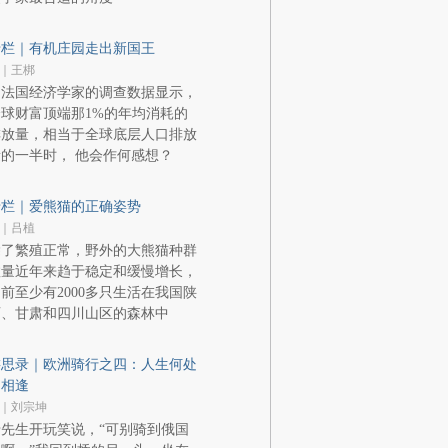
专栏｜有机庄园走出新国王
｜王梆
当法国经济学家的调查数据显示，
球财富顶端那1%的年均消耗的
排放量，相当于全球底层人口排放
的一半时， 他会作何感想？
专栏｜爱熊猫的正确姿势
｜吕植
除了繁殖正常，野外的大熊猫种群
数量近年来趋于稳定和缓慢增长，
前至少有2000多只生活在我国陕
西、甘肃和四川山区的森林中
游思录｜欧洲骑行之四：人生何处
不相逢
｜刘宗坤
先生开玩笑说，“可别骑到俄国