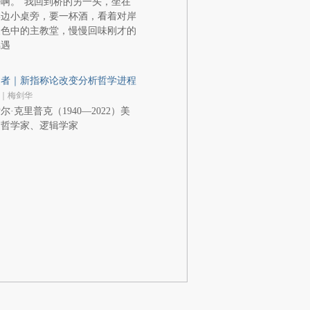
啊。”我回到桥的另一头，坐在
岸边小桌旁，要一杯酒，看着对岸
夜色中的主教堂，慢慢回味刚才的
偶遇
逝者｜新指称论改变分析哲学进程
｜梅剑华
尔·克里普克（1940—2022）美
国哲学家、逻辑学家