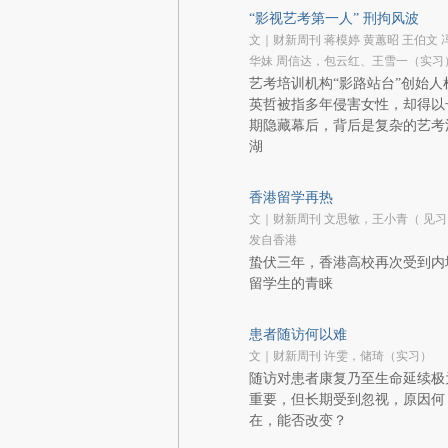
“影视艺考第一人” 刑拘风波
文｜财新周刊 蒋模婷 黄蕙昭 王伯文 
华妹 周信达，包云红、王雪一（实习
艺考培训机构“影路站台”创始人
英哲被指多年侵害女性，却得以
期隐藏幕后，背后是复杂的艺考
湖
香港留学再热
文｜财新周刊 文思敏，王小青（ 见习
发自香港
蛰伏三年，香港高校再次受到内
留学生的青睐
患者随访何以难
文｜财新周刊 许雯，储琦（实习）
随访对患者康复乃至生命延续极
重要，但长期受到忽视，原因何
在，能否改变？