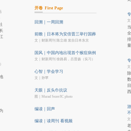
开卷
First Page
冯
）
文
回溯｜一周回溯
杜
长
全
前瞻｜日本将为安倍晋三举行国葬
江
文｜财新周刊 陈立雄 发自日本东京
量
国风｜中国内地出现首个猴痘病例
文｜财新周刊 徐路易，吕晋扬（实习）
）
文
心智｜学会学习
地
文｜孙苹
目
天眼｜反头巾抗议
图｜Murad Sezer/IC photo
编读｜回声
为
文
编读｜读周刊 看视频
老