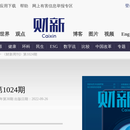
登
应用下载
帮助
网上有害信息举报专区
世界
观点
博客
图片
视频
Eng
源
健康
环科
民生
ESG
数字说
比较
中国改革
专题
>
《财新周刊》第1024期
024期
38期 出版日期：2022-09-26