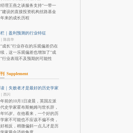
经理王燕之谈服务支持“一带一
”建设的直接投资机构丝路基金
八年来的成长历程
专栏｜盈利预测的行业特征
｜陈昌华
“成长”行业存在的乐观偏差仍在
续，这一乐观偏差也增加了“成
”行业表现不及预期的可能性
副刊
Supplement
阅读｜失败者才是最好的历史学家
｜西闪
0年前的10月1日凌晨，英国左派
近代史学家霍布斯鲍姆与世长辞，
年95岁。在他看来，一个好的历
史学家不可能也不应该不偏不倚，
恰好相反，稍微偏斜一点儿才是历
史学家最合适的角度