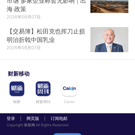
市场 多家企业称暂无影响 | 出
海·政策
2026年08月07日
【交易簿】松田克也挥刀止损
明治折戟中国乳业
2026年08月07日
财新移动
财新
财新周刊
Caixin
登录
网页版
订阅电邮
|
|
Copyright 财新网 All Rights Reserved