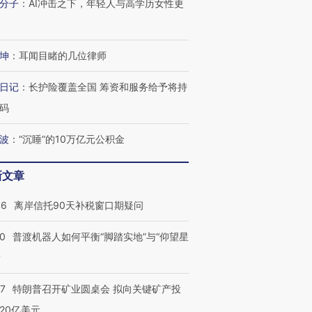
分子
：
AI冲击之下，年轻人与高学历女性更
坤
：
耳闻目睹的几位律师
日记
：
长护险覆盖全国 筹资和服务给予将持
码
波
：
“沉睡”的10万亿元公积金
新文章
46
离岸信托90天补税窗口期疑问
00
普渡机器人如何平衡“脚踏实地”与“仰望星
？
57
特朗普召开矿业圆桌会 拟向关键矿产投
20亿美元