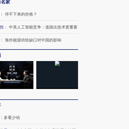
新名家
：
停不下来的价格？
恒
：
中美人工智能竞争：道路比技术更重要
：
海外能源供给缺口对中国的影响
频
客
：
多看少动