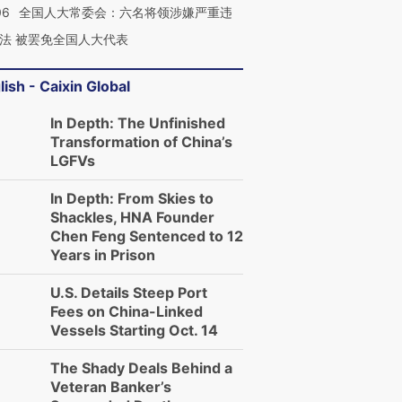
06
全国人大常委会：六名将领涉嫌严重违
法 被罢免全国人大代表
lish - Caixin Global
In Depth: The Unfinished
Transformation of China’s
LGFVs
In Depth: From Skies to
Shackles, HNA Founder
Chen Feng Sentenced to 12
Years in Prison
U.S. Details Steep Port
Fees on China-Linked
Vessels Starting Oct. 14
The Shady Deals Behind a
Veteran Banker’s