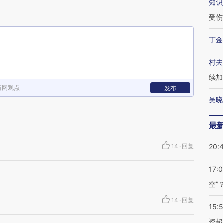
知识
受伤
丁金
村夫
续加
新网观点
发布
吴晓
最
14
·
回复
20:
17:
空”
14
·
回复
15:
资超