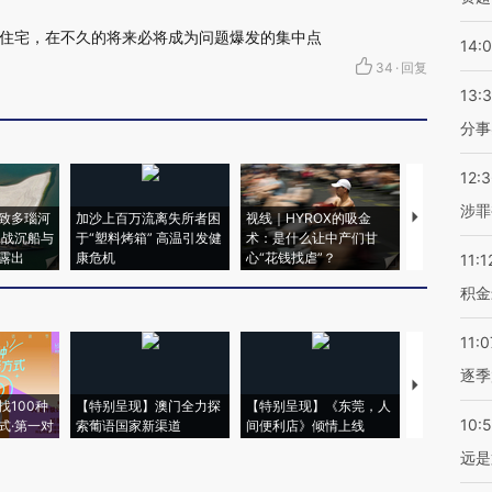
住宅，在不久的将来必将成为问题爆发的集中点
14:
34
·
回复
13:
分事
12:
涉罪
致多瑙河
加沙上百万流离失所者困
视线｜HYROX的吸金
马航飞行员
二战沉船与
于“塑料烤箱” 高温引发健
术：是什么让中产们甘
粒摇头丸 尿
露出
康危机
心“花钱找虐”？
毒品
11:1
积金
11:0
逐季
【推广】走
找100种
【特别呈现】澳门全力探
【特别呈现】《东莞，人
会，让数智科
10:
式·第一对
索葡语国家新渠道
间便利店》倾情上线
业
远是