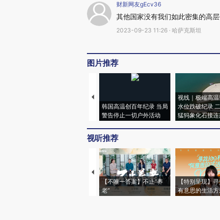
财新网友gEcv36
其他国家没有我们如此密集的高层
2023-09-23 11:26 · 哈萨克斯坦
图片推荐
视线｜极端高温
韩国高温创百年纪录 当局
水位跌破纪录 
警告停止一切户外活动
猛犸象化石接连
视听推荐
【不唯一答案】不止“养
【特别呈现】寻
老”
有意思的生活方