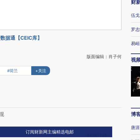
财
伍戈
罗志
数据通【CEIC库】
易峘
版面编辑：肖子何
视
#荷兰
+关注
现
博
唐涯
订阅财新网主编精选电邮