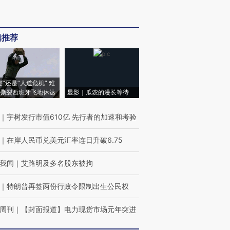
辑推荐
侵”还是“人道危机” 难
撕裂西班牙飞地休达
显影｜瓜农的漫长等待
｜
宇树发行市值610亿 先行者的加速和考验
｜
在岸人民币兑美元汇率连日升破6.75
我闻
｜
艾路明及多名股东被拘
｜
特朗普再签两份行政令限制出生公民权
周刊
｜
【封面报道】电力现货市场元年突进