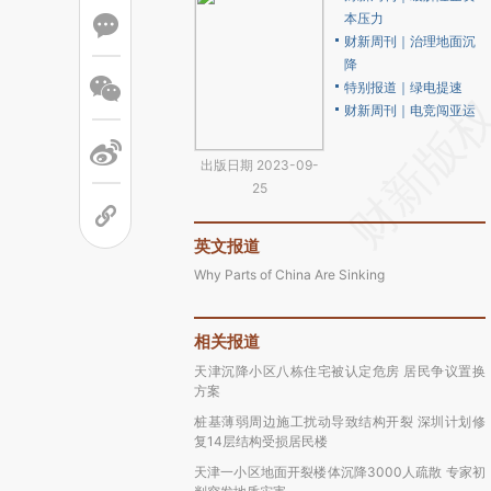
本压力
财新周刊｜治理地面沉
降
特别报道｜绿电提速
财新周刊｜电竞闯亚运
出版日期 2023-09-
25
英文报道
Why Parts of China Are Sinking
相关报道
天津沉降小区八栋住宅被认定危房 居民争议置换
方案
桩基薄弱周边施工扰动导致结构开裂 深圳计划修
复14层结构受损居民楼
天津一小区地面开裂楼体沉降3000人疏散 专家初