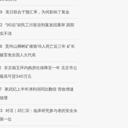
09
美日联合干预汇率，为何影响了黄金
32
“90后”农民工讨薪涉刑案发回重审 因部
实不清
36
贵州山脚树矿难致16人死亡近三年 矿长
被罢免全国人大代表
跨国走私7万
视线｜被称为“蟑螂”的印
视线｜“入侵”还是“人道危
检体内含3种
度Z世代 用街头抗争将教
机”？难民潮撕裂西班牙
秘鲁纳斯
育部长拱下台
飞地休达
13人遇难
2
非京籍五环内购房社保降至一年 北京市公
最高可贷340万元
7
寒武纪上半年净利润同比翻倍 营收增速
放缓
进第四届链博
【商旅对话】华住集团
技“链”接产
【特别呈现】寻找100种
CFO：不靠规模取胜，华
【特别呈
53
对话｜邱仁宗：临床研究参与者的安全永
有意思的生活方式·第三对
住三大增长引擎是什么？
有意思的
第一位