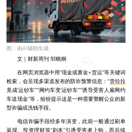
图：由AI辅助生成
文｜财新周刊 邹晓桐
在网页浏览器中用“现金或黄金+货运”等关键词
检索，会呈现多渠道发布的防诈预警信息：“
货拉拉
竟成‘运钞车’”“网约车变‘运钞车’”“诱导受害人雇网约
车送现金”等，纷纷提示这是一种需要警醒公众的新
型诈骗或洗钱手段。
电信诈骗手段经多年演变，此前一般通过刷单
返现、投资理财等“剧本”引诱受害者上钩，而后续