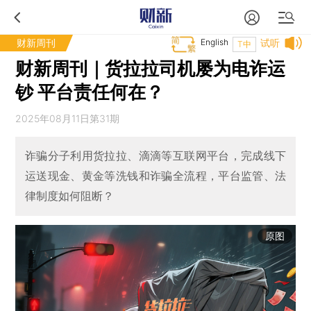
财新周刊
English
试听
T中
财新周刊｜货拉拉司机屡为电诈运
钞 平台责任何在？
2025年08月11日第31期
诈骗分子利用货拉拉、滴滴等互联网平台，完成线下
运送现金、黄金等洗钱和诈骗全流程，平台监管、法
律制度如何阻断？
原图