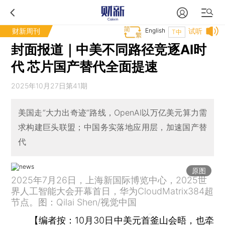
财新周刊
English
试听
T中
封面报道｜中美不同路径竞逐AI时
代 芯片国产替代全面提速
2025年10月27日第41期
美国走“大力出奇迹”路线，OpenAI以万亿美元算力需
求构建巨头联盟；中国务实落地应用层，加速国产替
代
原图
2025年7月26日，上海新国际博览中心，2025世
界人工智能大会开幕首日，华为CloudMatrix384超
节点。图：Qilai Shen/视觉中国
【
编者按：
10月30日中美元首釜山会晤，也牵