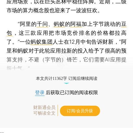
应用场景，以在巨头丛林中稳住阵脚。近期，二级
市场的算力概念股也迎来了一波波狂欢。
“阿里的
千问
、
蚂蚁
的
阿福
加上字节跳动的
豆
包
，这三款应用把市场竞价排名的价格都拉高
了。”一位
蚂蚁集团
人士在12月中旬告诉财新，“阿
里和蚂蚁对于此轮应用拉新的投入给予了很高的预
算支持，不避（字节的）锋芒，它们需要AI应用提
振士气。”
本文共计11362字 订阅后继续阅读
登录
后获取已订阅的阅读权限
财新通会员
订阅/会员升级
可畅读全文