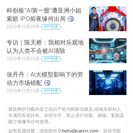
科创板“AI第一股”遭亚洲小姐
索赔 IPO前夜缘何出局
2025年12月26日
APP打开
专访｜陈天桥：我相对乐观地
认为人类不会被AI清除
2025年12月25日
APP打开
张丹丹：AI大模型影响下的劳
动力市场错配
2025年12月22日
APP打开
财新网所刊载内容之知识产权为财新传媒及/或相关权利人
专属所有或持有。未经许可，禁止进行转载、摘编、复制及
建立镜像等任何使用。
如有意愿转载，请发邮件至
hello@caixin.com
，获得书面