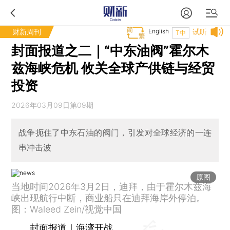
财新周刊
English
试听
T中
封面报道之二｜“中东油阀”霍尔木
兹海峡危机 攸关全球产供链与经贸
投资
2026年03月09日第09期
战争扼住了中东石油的阀门，引发对全球经济的一连
串冲击波
原图
当地时间2026年3月2日，迪拜，由于霍尔木兹海
峡出现航行中断，商业船只在迪拜海岸外停泊。
图：Waleed Zein/视觉中国
封面报道｜海湾开战