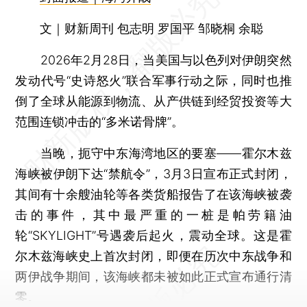
文｜财新周刊 包志明 罗国平 邹晓桐 余聪
2026年2月28日，当美国与以色列对伊朗突然
发动代号“史诗怒火”联合军事行动之际，同时也推
倒了全球从能源到物流、从产供链到经贸投资等大
范围连锁冲击的“多米诺骨牌”。
当晚，扼守中东海湾地区的要塞——霍尔木兹
海峡被伊朗下达“禁航令”，3月3日宣布正式封闭，
其间有十余艘油轮等各类货船报告了在该海峡被袭
击的事件，其中最严重的一桩是帕劳籍油
轮“SKYLIGHT”号遇袭后起火，震动全球。这是霍
尔木兹海峡史上首次封闭，即便在历次中东战争和
两伊战争期间，该海峡都未被如此正式宣布通行清
零。