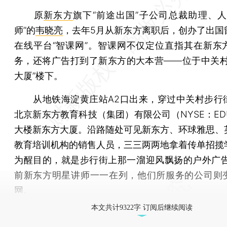
原
新东方
旗下“前途出国”子公司总裁助理、人
师”的
韦晓亮
，去年5月从新东方离职后，创办了出国
在线平台“智课网”。智课网不仅定位直指其在新东
务，还将广告打到了新东方的大本营——位于中关村
大厦”楼下。
从地铁海淀黄庄站A2口出来，穿过中关村步行
北京新东方教育科技（集团）有限公司（NYSE：ED
大楼新东方大厦。沿路随处可见新东方、环球雅思、
教育培训机构的销售人员，三三两两地拿着传单招揽
为醒目的，就是步行街上那一溜迎风飘扬的户外广告
前新东方明星讲师一一在列，他们所服务的公司则
网。
本文共计9322字 订阅后继续阅读