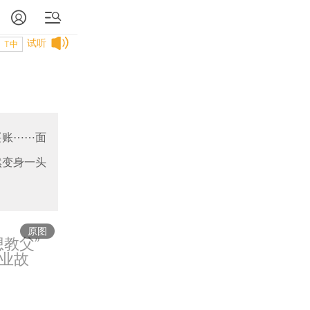
试听
T中
买账⋯⋯面
然变身一头
原图
教父”
业故