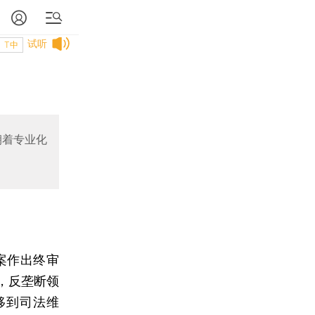
试听
T中
朝着专业化
案作出终审
，反垄断领
移到司法维