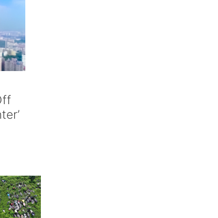
ff
nter’