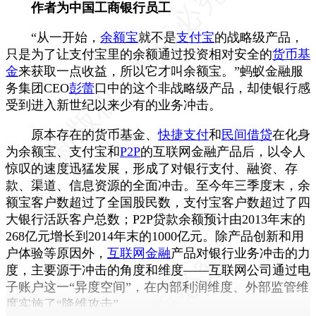
作者为中国工商银行员工
“从一开始，
余额宝
就不是
支付宝
的战略级产品，
只是为了让支付宝里的余额通过投资相对安全的
货币基
金
来获取一点收益，所以它才叫余额宝。”蚂蚁金融服
务集团CEO
彭蕾
口中的这个非战略级产品，却使银行感
受到进入新世纪以来少有的业务冲击。
原本存在的货币基金、
快捷支付
和
民间借贷
在化身
为余额宝、支付宝和
P2P
的互联网金融产品后，以令人
惊叹的速度迅猛发展，形成了对银行支付、融资、存
款、渠道、信息资源的全面冲击。至今年三季度末，余
额宝客户数超过了全国股民数，支付宝客户数超过了四
大银行活跃客户总数；P2P贷款余额预计由2013年末的
268亿元增长到2014年末的1000亿元。除产品创新和用
户体验等原因外，
互联网金融
产品对银行业务冲击的力
度，主要源于冲击的角度和维度——互联网公司通过电
子账户这一“异度空间”，在内部利润维度、外部监管维
度实施了“降维攻击”。