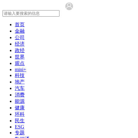
首页
金融
公司
经济
政经
世界
观点
mini+
科技
地产
汽车
消费
能源
健康
环科
民生
ESG
专题