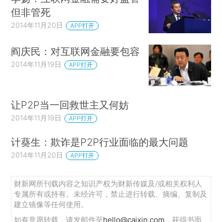
但非管死
2014年11月20日
APP打开
阎庆民：对互联网金融要包容
2014年11月19日
APP打开
让P2P当一回救世主又何妨
2014年11月19日
APP打开
计葵生：欺诈是P2P行业面临的最大问题
2014年11月20日
APP打开
财新网所刊载内容之知识产权为财新传媒及/或相关权利人
专属所有或持有。未经许可，禁止进行转载、摘编、复制及
建立镜像等任何使用。
如有意愿转载，请发邮件至
hello@caixin.com
，获得书面