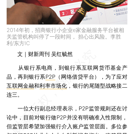
2014年初，招商银行小企业e家金融服务平台被相
关监管机构叫停了一段时间， 担心出风险。李胜
利/东方IC
文｜财新周刊 吴红毓然
从银行系电商，到银行系互联网货币基金产
品，再到银行系
P2P
（网络借贷平台），为了应对
互联网金融
和
利率市场化
，银行的尾随型战略接二
连三。
一位大行副总经理表示，P2P监管规则还在讨
论中，目前对银行做P2P并没有明确准入性限制，
但监管层希望加强银行介入账户监管层面。多位参