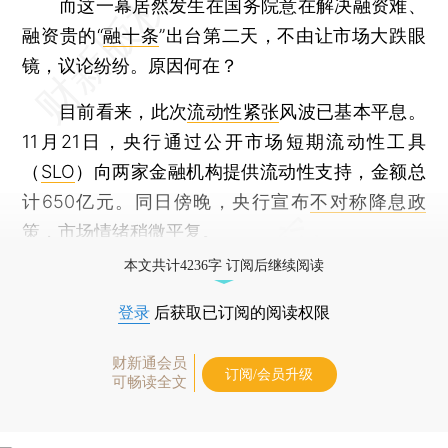
而这一幕居然发生在国务院意在解决融资难、
融资贵的“
融十条
”出台第二天，不由让市场大跌眼
镜，议论纷纷。原因何在？
目前看来，此次
流动性紧张
风波已基本平息。
11月21日，央行通过公开市场短期流动性工具
（
SLO
）向两家金融机构提供流动性支持，金额总
计650亿元。同日傍晚，央行宣布
不对称降息政
策
，市场情绪稍微平复。
本文共计4236字 订阅后继续阅读
登录
后获取已订阅的阅读权限
财新通会员
订阅/会员升级
可畅读全文