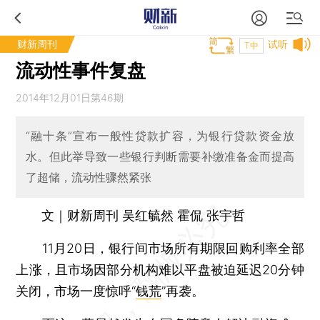
财新周刊
试听
T中
流动性事件复盘
2014年12月01日第46期
“融十条”宣布一般性贷款扩容，为银行贷款资金放
水。但此举导致一些银行判断需要补缴准备金而提高
了超储，流动性骤然紧张
文｜财新周刊 吴红毓然 霍侃 张宇哲
11月20日，银行间市场所有期限回购利率全部
上涨，且市场因部分机构难以平盘被迫延迟20分钟
关闭，市场一度惊呼“
钱荒
”再袭。