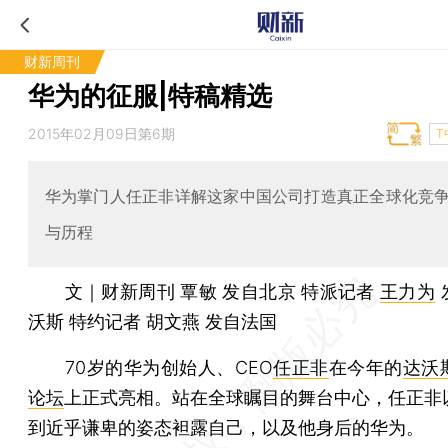
财新周刊
华为的征服|特稿精选
2015年02月09日第6期
T
华为掌门人任正非详解这家中国公司打造真正全球化竞
与历程
文｜财新周刊 覃敏 发自北京 特派记者
王力为
沃斯 特约记者 胡文燕 发自法国
70岁的华为创始人、CEO
任正非
在今年的
达沃
论坛
上正式亮相。站在全球瞩目的舞台中心，任正非
到近乎谦卑的姿态袒露自己，以及他身后的华为。