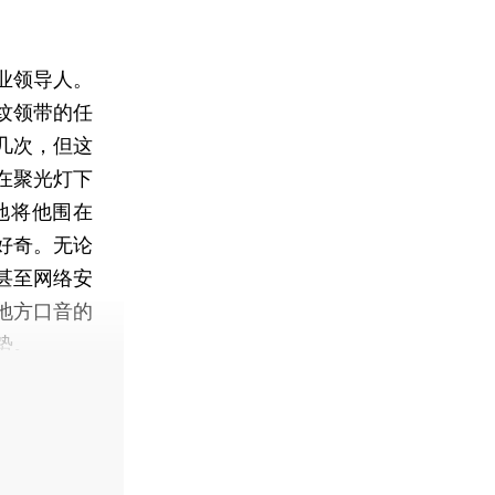
业领导人。
条纹领带的任
几次，但这
在聚光灯下
各地将他围在
好奇。无论
甚至网络安
地方口音的
势。