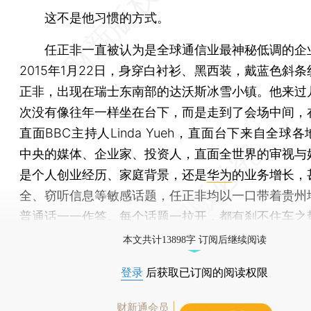
这不是他习惯的方式。
任正非一直被认为是全球通信业最神秘低调的企
2015年1月22日，身穿白衬衫、黑西装，戴蓝色斜
正非，出现在瑞士东南部的达沃斯冰雪小镇。他来过
次没有像往年一样坐在台下，而是走到了会场中间，
直面BBC主持人Linda Yueh，直面台下来自全球
中央的媒体、企业家、投资人，直面全世界的审视与
是个人创业经历、家庭背景，还是
华为
的业务增长，
全、窃听信息等敏感话题，任正非均以一口带着贵州
普通话一一作答。每个话题一拉开，都有刹不住车之
本文共计13898字 订阅后继续阅读
登录
后获取已订阅的阅读权限
财新通会员