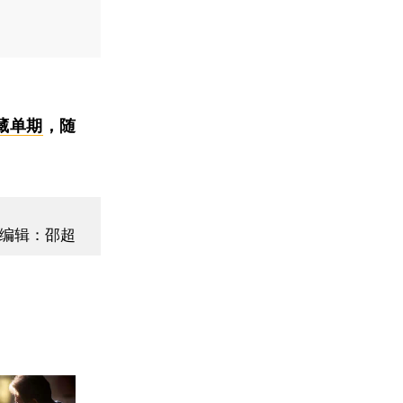
藏单期
，随
编辑：邵超