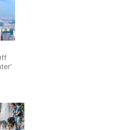
ff
nter’