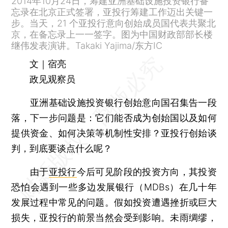
2014年10月24日，筹建亚洲基础设施投资银行备
忘录在北京正式签署，亚投行筹建工作迈出关键一
步。当天，21 个亚投行意向创始成员国代表共聚北
京，在备忘录上一一签字。图为中国财政部部长楼
继伟发表演讲。Takaki Yajima/东方IC
文｜宿亮
政见观察员
亚洲基础设施投资银行创始意向国召集告一段
落，下一步问题是：它们能否成为创始国以及如何
提供资金、如何决策等机制性安排？亚投行创始谈
判，到底要谈点什么呢？
由于
亚投行
今后可见阶段的投资方向，其投资
恐怕会遇到一些多边发展银行（MDBs）在几十年
发展过程中常见的问题。假如投资遭遇挫折或巨大
损失，亚投行的前景当然会受到影响。未雨绸缪，