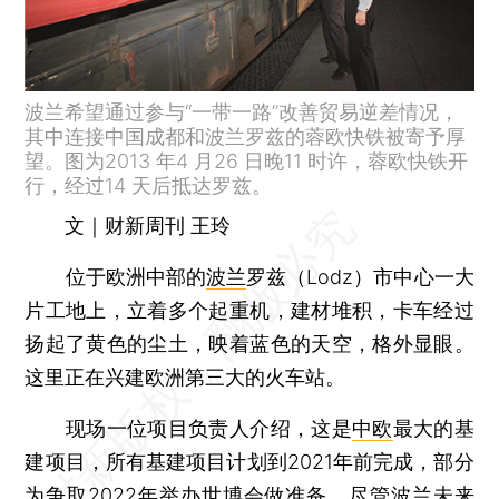
波兰希望通过参与“一带一路”改善贸易逆差情况，
其中连接中国成都和波兰罗兹的蓉欧快铁被寄予厚
望。图为2013 年4 月26 日晚11 时许，蓉欧快铁开
行，经过14 天后抵达罗兹。
文｜财新周刊 王玲
位于欧洲中部的
波兰
罗兹（Lodz）市中心一大
片工地上，立着多个起重机，建材堆积，卡车经过
扬起了黄色的尘土，映着蓝色的天空，格外显眼。
这里正在兴建欧洲第三大的火车站。
现场一位项目负责人介绍，这是
中欧
最大的基
建项目，所有基建项目计划到2021年前完成，部分
为争取2022年举办世博会做准备。尽管波兰未来