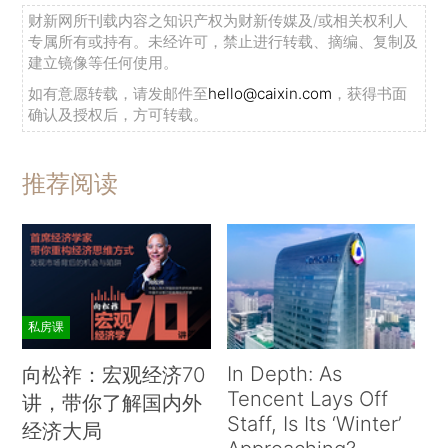
财新网所刊载内容之知识产权为财新传媒及/或相关权利人
专属所有或持有。未经许可，禁止进行转载、摘编、复制及
建立镜像等任何使用。
如有意愿转载，请发邮件至
hello@caixin.com
，获得书面
确认及授权后，方可转载。
推荐阅读
私房课
In Depth: As
向松祚：宏观经济70
Tencent Lays Off
讲，带你了解国内外
Staff, Is Its ‘Winter’
经济大局