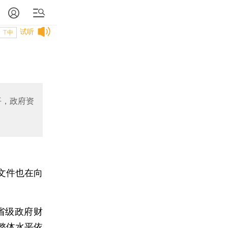
试听
T中
平，政府资
文件也在向
省级政府财
整体水平依