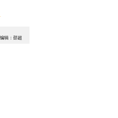
】
编辑：邵超