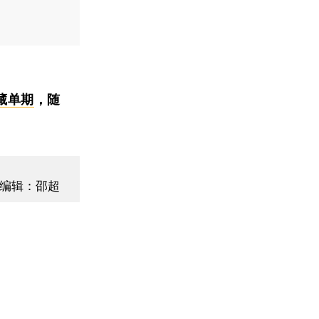
藏单期
，随
编辑：邵超