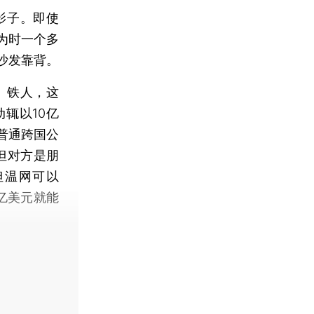
影子。即使
为时一个多
沙发靠背。
、铁人，这
辄以10亿
普通跨国公
但对方是朋
但温网可以
0亿美元就能