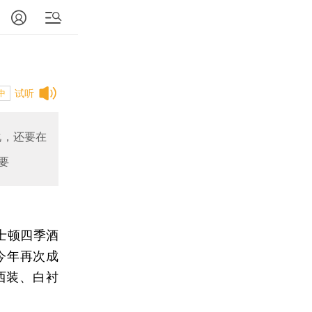
试听
中
化，还要在
要
士顿四季酒
今年再次成
西装、白衬