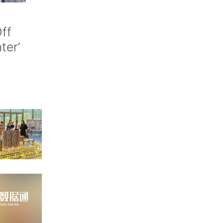
ff
nter’