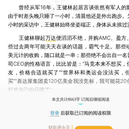
曾经从军16年，王健林起居言谈依然有军人的
由于时差头晚只睡了一小时，清晨他还是外出跑步。
小时的采访中，王健林始终坐姿端正，身体从未挨过
王健林聊起
万达
便滔滔不绝，并购AMC、盈方
些过去两年可能天天在谈的话题，霸气十足。那些动
美元计的收购，随口就是一串；那些绝不会出自一名
司CEO的性格语言，比比皆是：“马竞本来不想买，
友，价格合适就买了”“世界杯和奥运会没法买，
买”“喜达屋集团卖120亿美金我没竞标，我可能花2
打造自己的品牌了”。
本文共计8663字 订阅后继续阅读
登录
后获取已订阅的阅读权限
财新通会员