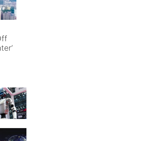
ff
nter’