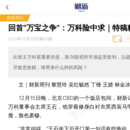
财新周刊
回首“万宝之争”：万科险中求｜特稿
2015年12月28日第50期
T
比谁主万科更重要的是，新兴险资跨市场监管套利，以
开敌意收购，将带来什么样的风险？
文｜财新周刊 黎慧玲 吴红毓然 丁锋 王婧 林金冰
12月15日晚，北京CBD的一个饭店包间，财新
万科
董事会主席
王石
，他穿着修身白衬衣黑西装马
瘦，脸色肃穆。
“非常凶猛。”王石坐下后开口第一句话有些激动，