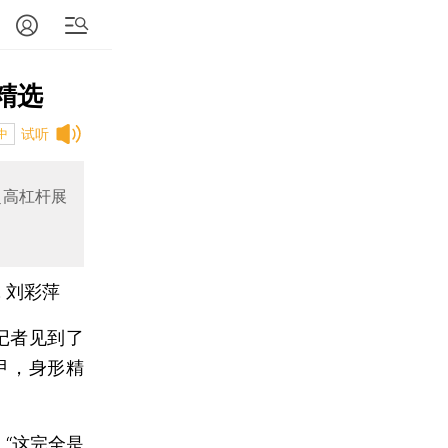
精选
试听
中
超高杠杆展
 刘彩萍
记者见到了
甲，身形精
“这完全是