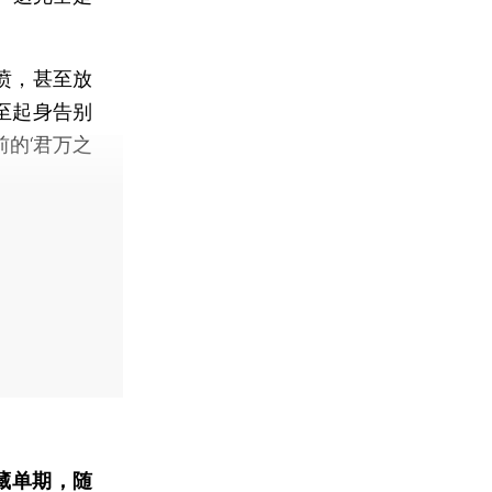
愤，甚至放
至起身告别
前的‘君万之
藏单期
，随