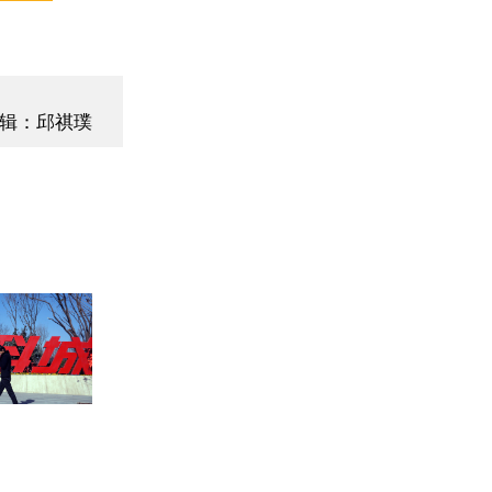
辑：邱祺璞