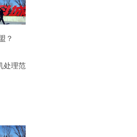
盟？
机处理范