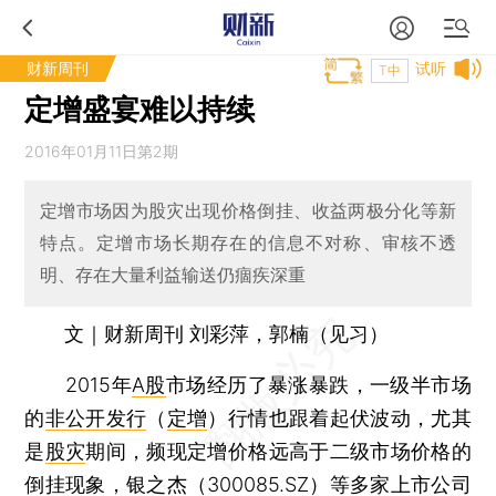
财新周刊
试听
T中
定增盛宴难以持续
2016年01月11日第2期
定增市场因为股灾出现价格倒挂、收益两极分化等新
特点。定增市场长期存在的信息不对称、审核不透
明、存在大量利益输送仍痼疾深重
文｜财新周刊 刘彩萍，郭楠（见习）
2015年
A股
市场经历了暴涨暴跌，一级半市场
的
非公开发行
（
定增
）行情也跟着起伏波动，尤其
是
股灾
期间，频现定增价格远高于二级市场价格的
倒挂现象，
银之杰
（
300085.SZ
）等多家上市公司