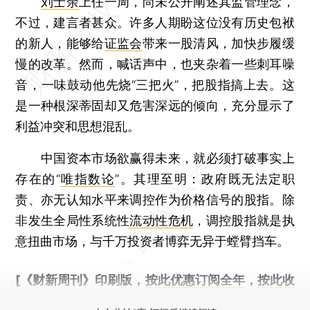
刘士余
上任一周，尚未公开阐述其监管理念，
不过，建言者甚众。许多人期盼这位没有历史包袱
的新人，能够给
证监会
带来一股清风，加快步履缓
慢的改革。然而，喊话声中，也夹杂着一些刺耳噪
音，一味鼓动他先烧“三把火”，把股指搞上去。这
是一种根深蒂固却又危害深远的倾向，充分显示了
利益冲突和思想混乱。
中国资本市场欲赢得未来，就必须打破事实上
存在的“
唯指数论
”。其理至明：政府既无法定职
责、亦无认知水平来调控作为价格信号的股指。除
非发生全局性系统性
流动性危机
，调控股指就是执
意扭曲市场，与千万投资者博弈无异于螳臂挡车。
[《财新周刊》印刷版，
按此优惠订阅全年
，
按此收
藏单期
，随时起刊，免费快递。]