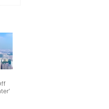
ff
nter’