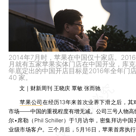
2014年7月时，苹果在中国仅十家店。201
月就有五家苹果实体门店在中国开业，库克在
年底定出的中国开店目标是2016年全年门
40 家。
文｜财新周刊 王晓庆 覃敏 张而驰
苹果公司
在经历13年来首次业界下滑之后，其
市场——中国的重视程度有增无减。公司三号人物高
尔•席勒（Phil Schiller）于1月访华，密集拜访中
业级市场客户。三个月后，5月16日，苹果首席执