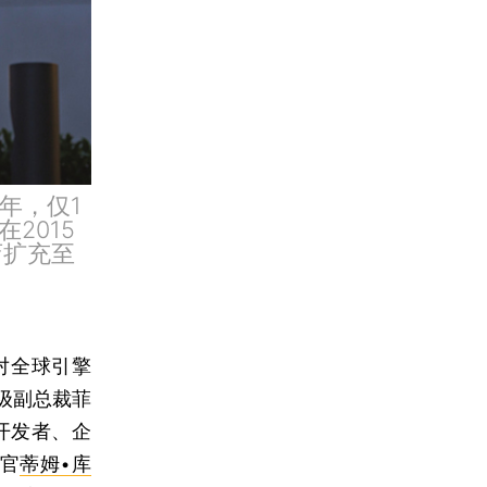
6年，仅1
2015
店扩充至
对全球引擎
级副总裁菲
国开发者、企
行官
蒂姆•库