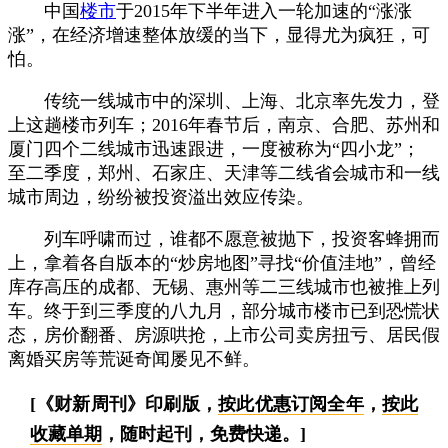
中国
楼市
于2015年下半年进入一轮加速的“涨涨
涨”，在经济增速整体放缓的当下，显得尤为疯狂，可
怕。
传统一线城市中的深圳、上海、北京率先发力，登
上这趟楼市列车；2016年春节后，南京、合肥、苏州和
厦门四个二线城市迅速跟进，一度被称为“四小龙”；
至二季度，郑州、石家庄、天津等二线省会城市和一线
城市周边，纷纷被投资溢出效应传染。
列车呼啸而过，谁都不愿意被抛下，投资客蜂拥而
上，拿着各自版本的“炒房地图”寻找“价值洼地”，曾经
库存高压的成都、无锡、惠州等二三线城市也被推上列
车。终于到三季度的八九月，部分城市楼市已到恐慌状
态，房价翻番、房源哄抢，上市公司卖房扭亏、居民假
离婚买房等荒诞奇闻屡见不鲜。
[《财新周刊》印刷版，
按此优惠订阅全年
，
按此
收藏单期
，随时起刊，免费快递。]