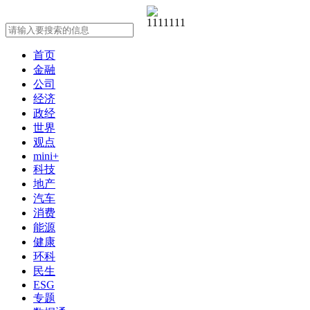
首页
金融
公司
经济
政经
世界
观点
mini+
科技
地产
汽车
消费
能源
健康
环科
民生
ESG
专题