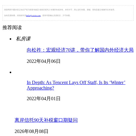
财新网所刊载内容之知识产权为财新传媒及/或相关权利人专属所有或持有。未经许可，禁止进行转载、摘编、复制及建立镜像等任何使用。
如有意愿转载，请发邮件至
hello@caixin.com
，获得书面确认及授权后，方可转载。
推荐阅读
私房课
向松祚：宏观经济70讲，带你了解国内外经济大局
2022年04月06日
In Depth: As Tencent Lays Off Staff, Is Its ‘Winter’
Approaching?
2022年04月01日
离岸信托90天补税窗口期疑问
2026年08月08日