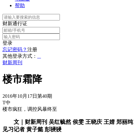
帮助
财新通行证
登录
忘记密码？
注册
其他登录方式：
财新周刊
楼市霜降
2016年10月17日第40期
T中
楼市疯狂，调控风暴终至
文｜财新周刊 吴红毓然 侯雯 王晓庆 王婧 郑丽纯
见习记者 黄子懿 彭骎骎