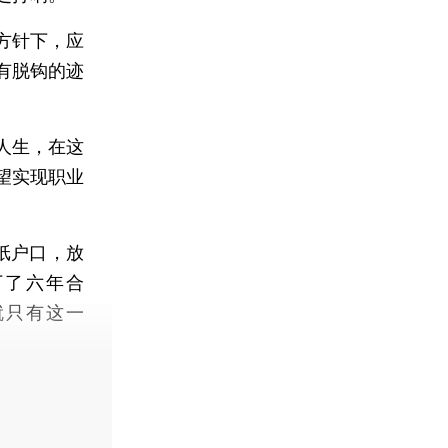
方针下，应
有脱钩的迹
人生，在这
望实现职业
纸户口，放
下了六年合
就只有这一