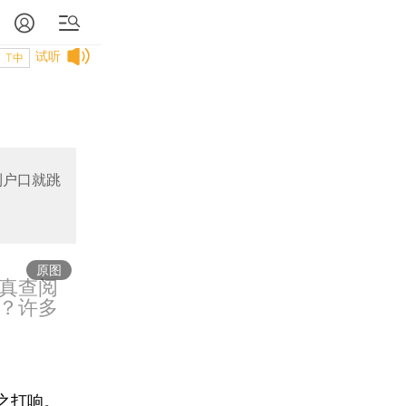
试听
T中
到户口就跳
原图
真查阅
？许多
之打响。