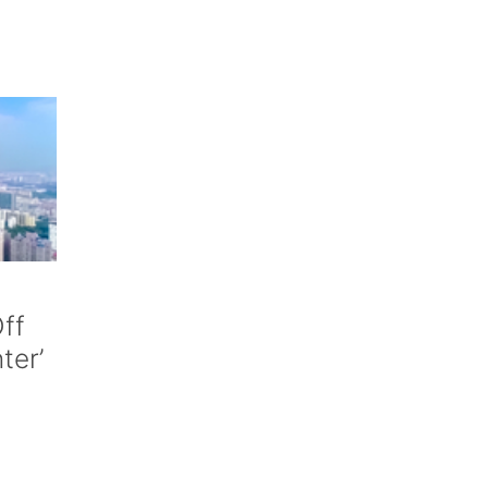
ff
nter’