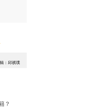
】
辑：邱祺璞
籍？