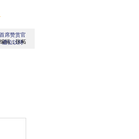
】
首席赞赏官
编辑：张柘
虚位以待