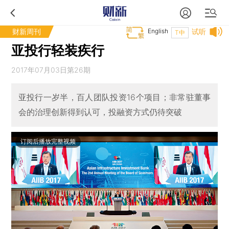
财新周刊
English
试听
T中
亚投行轻装疾行
2017年07月03日第26期
亚投行一岁半，百人团队投资16个项目；非常驻董事
会的治理创新得到认可，投融资方式仍待突破
订阅后播放完整视频