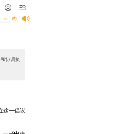
试听
T中
准和协调执
在这一倡议
头》一书中提