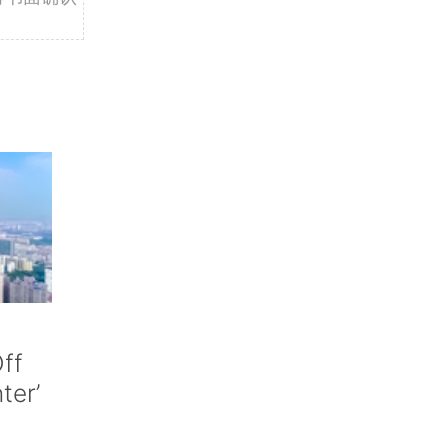
ff
nter’