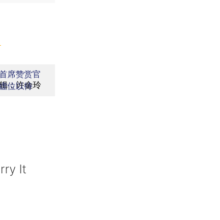
】
首席赞赏官
辑：许金玲
虚位以待
ry It