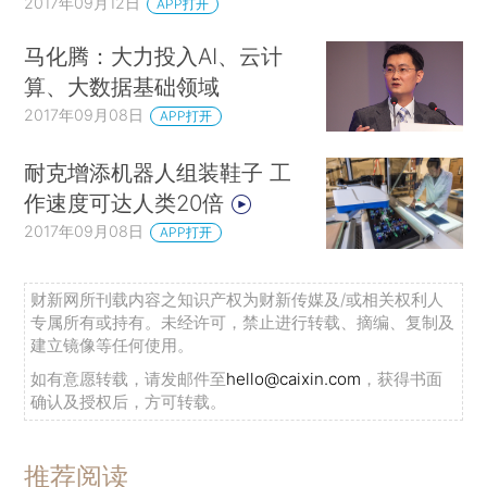
2017年09月12日
APP打开
马化腾：大力投入AI、云计
算、大数据基础领域
2017年09月08日
APP打开
耐克增添机器人组装鞋子 工
作速度可达人类20倍
2017年09月08日
APP打开
财新网所刊载内容之知识产权为财新传媒及/或相关权利人
专属所有或持有。未经许可，禁止进行转载、摘编、复制及
建立镜像等任何使用。
如有意愿转载，请发邮件至
hello@caixin.com
，获得书面
确认及授权后，方可转载。
推荐阅读