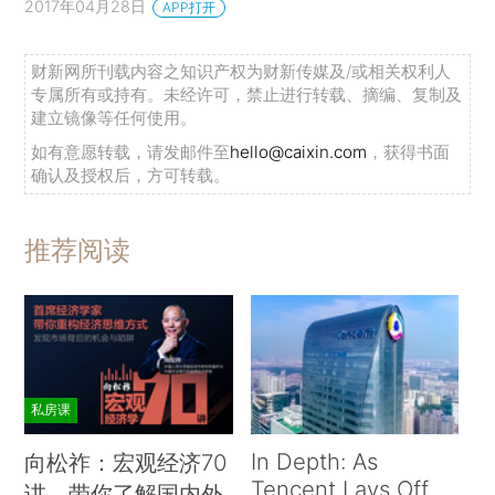
2017年04月28日
APP打开
财新网所刊载内容之知识产权为财新传媒及/或相关权利人
专属所有或持有。未经许可，禁止进行转载、摘编、复制及
建立镜像等任何使用。
如有意愿转载，请发邮件至
hello@caixin.com
，获得书面
确认及授权后，方可转载。
推荐阅读
私房课
In Depth: As
向松祚：宏观经济70
Tencent Lays Off
讲，带你了解国内外