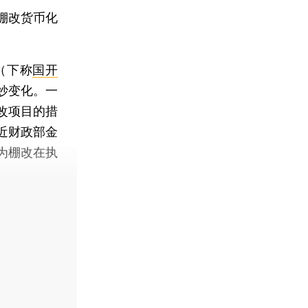
棚改货币化
（下称
国开
妙变化。一
改项目的措
近财政部金
为棚改在执