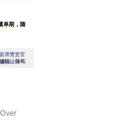
藏单期
，随
首席赞赏官
编辑：张柘
虚位以待
 Over