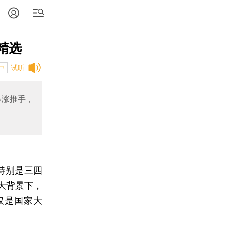
精选
试听
中
暴涨推手，
特别是三四
大背景下，
仅是国家大