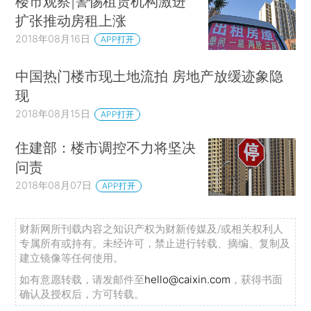
楼市观察|警惕租赁机构激进
扩张推动房租上涨
2018年08月16日
APP打开
中国热门楼市现土地流拍 房地产放缓迹象隐
现
2018年08月15日
APP打开
住建部：楼市调控不力将坚决
问责
2018年08月07日
APP打开
财新网所刊载内容之知识产权为财新传媒及/或相关权利人
专属所有或持有。未经许可，禁止进行转载、摘编、复制及
建立镜像等任何使用。
如有意愿转载，请发邮件至
hello@caixin.com
，获得书面
确认及授权后，方可转载。