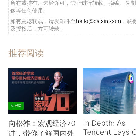
所有或持有。未经许可，禁止进行转载、摘编、复制
像等任何使用。
如有意愿转载，请发邮件至
hello@caixin.com
，获
及授权后，方可转载。
推荐阅读
私房课
In Depth: As
向松祚：宏观经济70
Tencent Lays O
讲，带你了解国内外