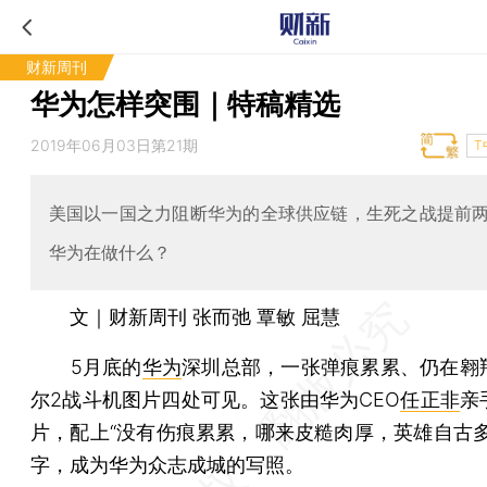
财新周刊
华为怎样突围｜特稿精选
2019年06月03日第21期
T
美国以一国之力阻断华为的全球供应链，生死之战提前
华为在做什么？
文｜财新周刊 张而弛 覃敏 屈慧
5月底的
华为
深圳总部，一张弹痕累累、仍在翱
尔2战斗机图片四处可见。这张由华为CEO
任正非
亲
片，配上“没有伤痕累累，哪来皮糙肉厚，英雄自古多
字，成为华为众志成城的写照。