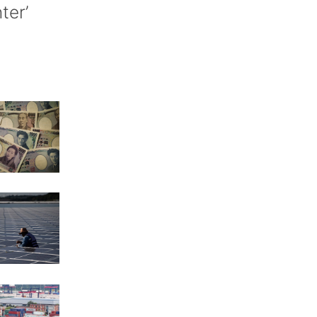
nter’