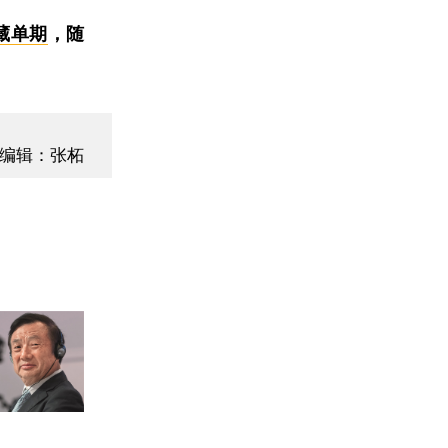
藏单期
，随
编辑：张柘