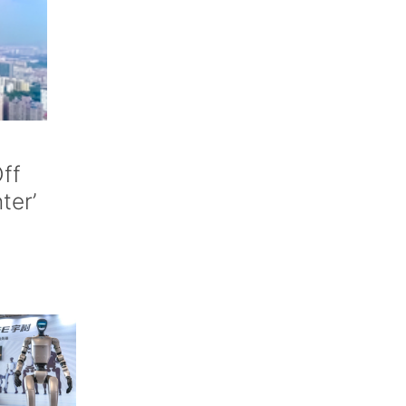
ff
nter’