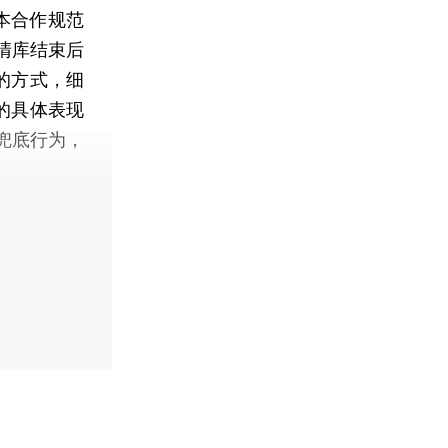
本合作规范
P清库结束后
的方式，细
的具体表现
兜底行为，
】